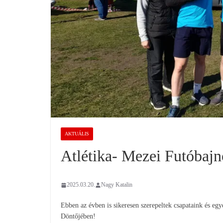
AKTUÁLIS
Atlétika- Mezei Futóbaj
2025.03.20.
Nagy Katalin
Ebben az évben is sikeresen szerepeltek csapataink és e
Döntőjében!