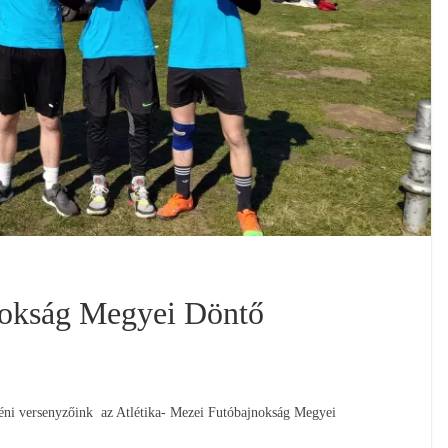
nokság Megyei Döntő
gyéni versenyzőink az Atlétika- Mezei Futóbajnokság Megyei