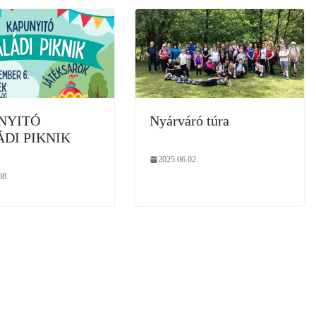
NYITÓ
Nyárváró túra
DI PIKNIK
2025.06.02.
08.