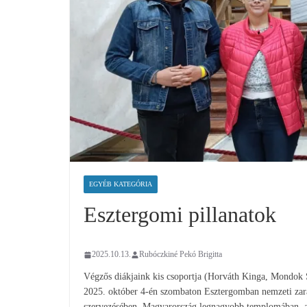
EGYÉB KATEGÓRIA
Esztergomi pillanatok
2025.10.13.
Rubóczkiné Pekó Brigitta
Végzős diákjaink kis csoportja (Horváth Kinga, Mondok
2025. október 4-én szombaton Esztergomban nemzeti zará
szervezésében. Magyarország legnagyobb templomában, az