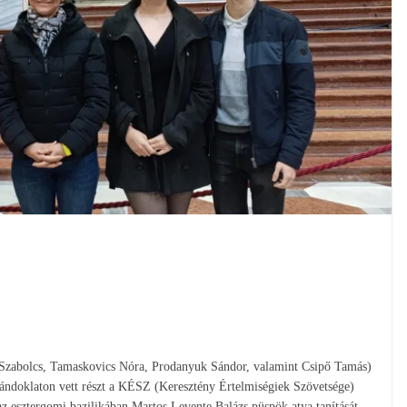
 Szabolcs, Tamaskovics Nóra, Prodanyuk Sándor, valamint Csipő Tamás)
ndoklaton vett részt a KÉSZ (Keresztény Értelmiségiek Szövetsége)
 esztergomi bazilikában Martos Levente Balázs püspök atya tanítását