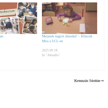
um
Merjetek nagyot álmodni! – Klincsik
Míra a UCL-en
2025.09.18.
In "Aktuális"
Kenuzás Sóstón