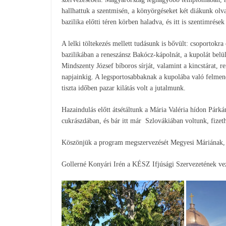
hallhattuk a szentmisén, a könyörgéseket két diákunk olv
bazilika előtti téren körben haladva, és itt is szentimrés
A lelki töltekezés mellett tudásunk is bővült: csoportok
bazilikában a reneszánsz Bakócz-kápolnát, a kupolát bel
Mindszenty József bíboros sírját, valamint a kincstárat,
napjainkig. A legsportosabbaknak a kupolába való felmenet
tiszta időben pazar kilátás volt a jutalmunk.
Hazaindulás előtt átsétáltunk a Mária Valéria hídon Párk
cukrászdában, és bár itt már Szlovákiában voltunk, fizeth
Köszönjük a program megszervezését Megyesi Máriának, 
Gollerné Konyári Irén a KÉSZ Ifjúsági Szervezetének ve