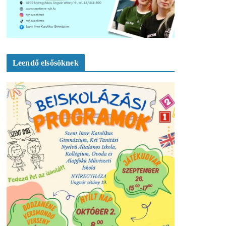
Leendő elsősöknek