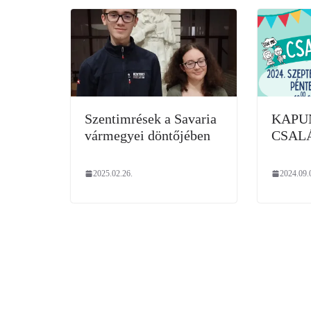
Szentimrések a Savaria
KAPU
vármegyei döntőjében
CSALÁ
2025.02.26.
2024.09.