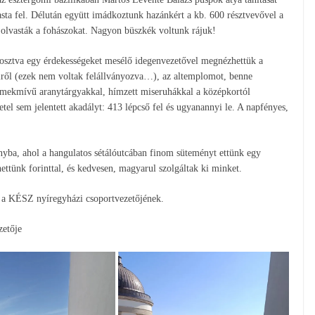
asta fel. Délután együtt imádkoztunk hazánkért a kb. 600 résztvevővel a
ek olvasták a fohászokat. Nagyon büszkék voltunk rájuk!
ra osztva egy érdekességeket mesélő idegenvezetővel megnézhettük a
ülről (ezek nem voltak felállványozva…), az altemplomot, benne
 remekmívű aranytárgyakkal, hímzett miseruhákkal a középkortól
el sem jelentett akadályt: 413 lépcső fel és ugyanannyi le. A napfényes,
ányba, ahol a hangulatos sétálóutcában finom süteményt ettünk egy
ettünk forinttal, és kedvesen, magyarul szolgáltak ki minket.
a KÉSZ nyíregyházi csoportvezetőjének.
zetője