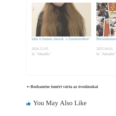
Idén is humán sikerek a Szentimrében!
Bőröndmúze
2024.12.05.
2025.04.01.
In "Aktuális"
In "Aktuális"
Bodzanéne ismért várta az óvodásokat
You May Also Like