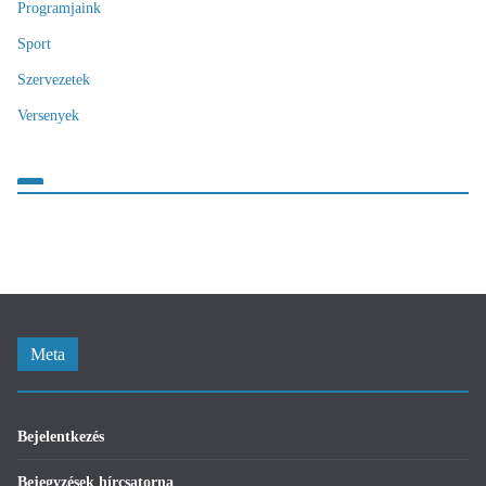
Programjaink
Sport
Szervezetek
Versenyek
Meta
Bejelentkezés
Bejegyzések hírcsatorna