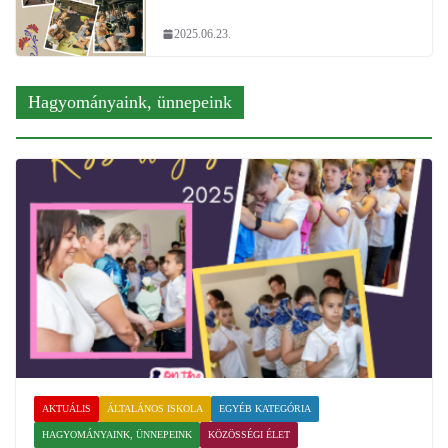
2025.06.23.
Hagyományaink, ünnepeink
AKTUÁLIS
ÁLTALÁNOS ISKOLA
EGYÉB KATEGÓRIA
HAGYOMÁNYAINK, ÜNNEPEINK
KÖZÖSSÉGI ÉLET