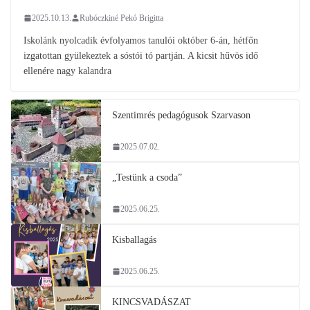
2025.10.13.
Rubóczkiné Pekó Brigitta
Iskolánk nyolcadik évfolyamos tanulói október 6-án, hétfőn
izgatottan gyülekeztek a sóstói tó partján. A kicsit hűvös idő
ellenére nagy kalandra
Szentimrés pedagógusok Szarvason
2025.07.02.
„Testünk a csoda”
2025.06.25.
Kisballagás
2025.06.25.
KINCSVADÁSZAT