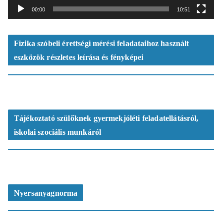
t
00:00
10:51
s
z
ó
Fizika szóbeli érettségi mérési feladataihoz használt
eszközök részletes leírása és fényképei
Tájékoztató szülőknek gyermekjóléti feladatellátásról,
iskolai szociális munkáról
Nyersanyagnorma