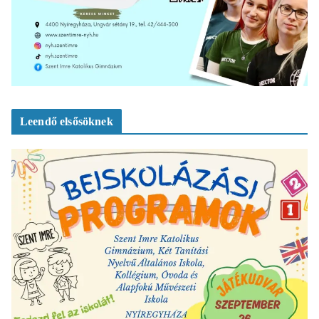
Leendő elsősöknek