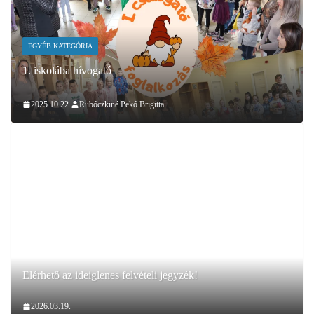
EGYÉB KATEGÓRIA
1. iskolába hívogató
2025.10.22.
Rubóczkiné Pekó Brigitta
Elérhető az ideiglenes felvételi jegyzék!
2026.03.19.