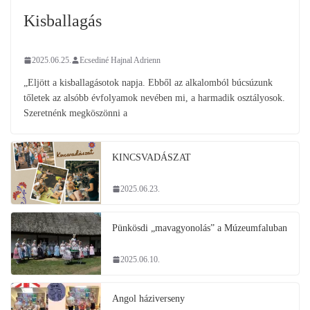
Kisballagás
2025.06.25.
Ecsediné Hajnal Adrienn
„Eljött a kisballagásotok napja. Ebből az alkalomból búcsúzunk
tőletek az alsóbb évfolyamok nevében mi, a harmadik osztályosok.
Szeretnénk megköszönni a
KINCSVADÁSZAT
2025.06.23.
Pünkösdi „mavagyonolás” a Múzeumfaluban
2025.06.10.
Angol háziverseny