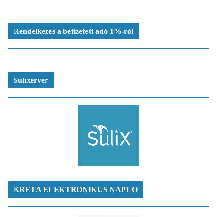
Rendelkezés a befizetett adó 1%-ról
Sulixerver
KRÉTA ELEKTRONIKUS NAPLÓ