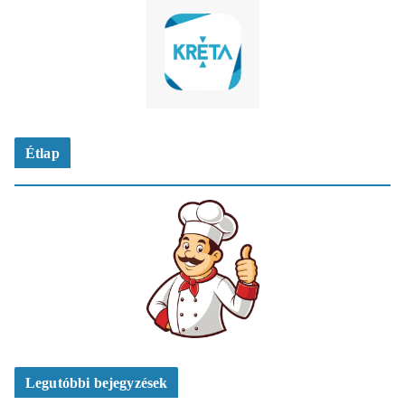
Étlap
Legutóbbi bejegyzések