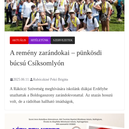
AKTUÁLIS
HITÉLETÜNK
SZERVEZETEK
A remény zarándokai – pünkösdi
búcsú Csíksomlyón
2025.06.11.
Rubóczkiné Pekó Brigitta
A Rákóczi Szövetség meghívására iskolánk diákjai Erdélybe
utazhattak a Boldogasszony zarándokvonattal. Az utazás hosszú
volt, de a rádióban hallható imádságok,