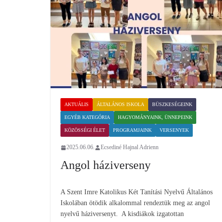
AKTUÁLIS
ÁLTALÁNOS ISKOLA
BÜSZKESÉGEINK
EGYÉB KATEGÓRIA
HAGYOMÁNYAINK, ÜNNEPEINK
KÖZÖSSÉGI ÉLET
PROGRAMJAINK
VERSENYEK
2025.06.06.
Ecsediné Hajnal Adrienn
Angol háziverseny
A Szent Imre Katolikus Két Tanítási Nyelvű Általános
Iskolában ötödik alkalommal rendeztük meg az angol
nyelvű háziversenyt. A kisdiákok izgatottan