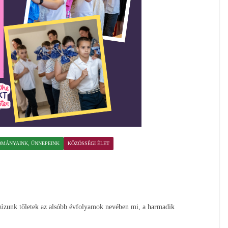
MÁNYAINK, ÜNNEPEINK
KÖZÖSSÉGI ÉLET
csúzunk tőletek az alsóbb évfolyamok nevében mi, a harmadik