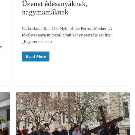
Üzenet édesanyáknak,
nagymamáknak
Carla Barnhill, a The Myth of the Perfect Mother [A
tökéletes anya mítosza] című könyv szerzője ezt írja:
„Egyszerűen nem
év
Read More