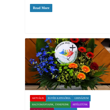
Read More
AKTUÁLIS
EGYÉB KATEGÓRIA
GIMNÁZIUM
HAGYOMÁNYAINK, ÜNNEPEINK
HITÉLETÜNK