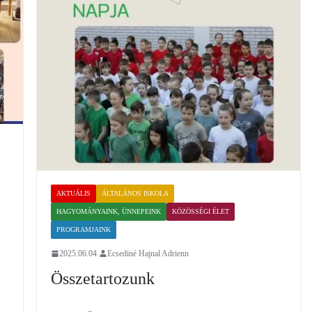
AKTUÁLIS
ÁLTALÁNOS ISKOLA
HAGYOMÁNYAINK, ÜNNEPEINK
KÖZÖSSÉGI ÉLET
PROGRAMJAINK
2025.06.04.
Ecsediné Hajnal Adrienn
Összetartozunk