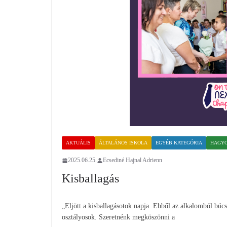
AKTUÁLIS
ÁLTALÁNOS ISKOLA
EGYÉB KATEGÓRIA
HAGYO
2025.06.25.
Ecsediné Hajnal Adrienn
Kisballagás
„Eljött a kisballagásotok napja. Ebből az alkalomból bú
osztályosok. Szeretnénk megköszönni a