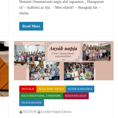
Nemzeti Összetartozás napja alsó tagozaton „ Haragszom
rá! – kiáltotta az ifjú. – Mert elárult! – Haragudj hát –
felelte
Read More
AKTUÁLIS
ÁLTALÁNOS ISKOLA
EGYÉB KATEGÓRIA
HAGYOMÁNYAINK, ÜNNEPEINK
KÖZÖSSÉGI ÉLET
PROGRAMJAINK
2025.05.09.
Ecsediné Hajnal Adrienn