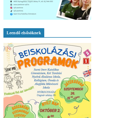
Leendő elsősöknek