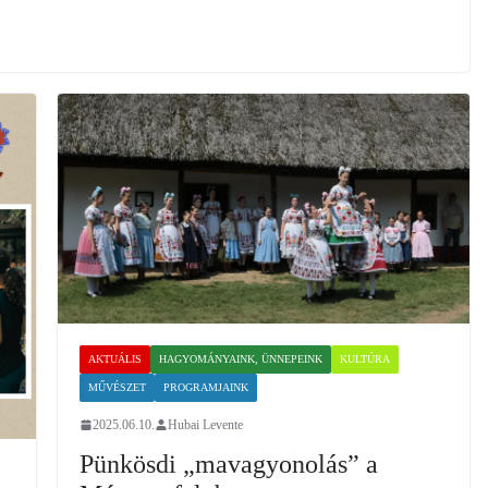
AKTUÁLIS
HAGYOMÁNYAINK, ÜNNEPEINK
KULTÚRA
MŰVÉSZET
PROGRAMJAINK
2025.06.10.
Hubai Levente
Pünkösdi „mavagyonolás” a