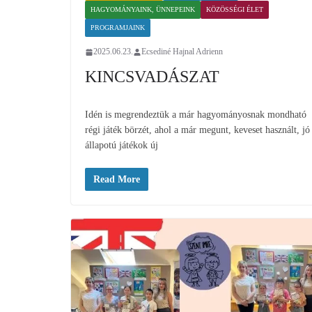
HAGYOMÁNYAINK, ÜNNEPEINK
KÖZÖSSÉGI ÉLET
PROGRAMJAINK
2025.06.23.
Ecsediné Hajnal Adrienn
KINCSVADÁSZAT
Idén is megrendeztük a már hagyományosnak mondható
régi játék börzét, ahol a már megunt, keveset használt, jó
állapotú játékok új
Read More