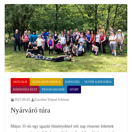
AKTUÁLIS
ÁLTALÁNOS ISKOLA
EGÉSZSÉG
EGYÉB KATEGÓRIA
KÖZÖSSÉGI ÉLET
PROGRAMJAINK
SPORT
2025.06.02.
Ecsediné Hajnal Adrienn
Nyárváró túra
Május 31-én egy igazán élményekkel teli nap részesei lehettek