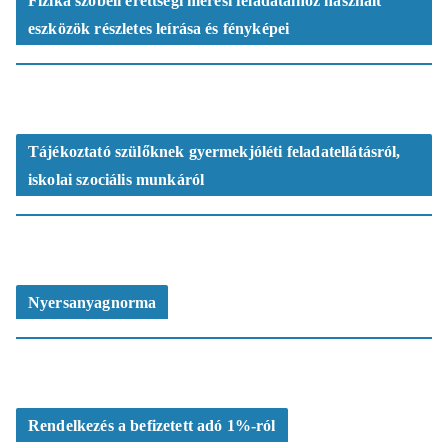
Fizika szóbeli érettségi mérési feladataihoz használt
eszközök részletes leírása és fényképei
Tájékoztató szülőknek gyermekjóléti feladatellátásról,
iskolai szociális munkáról
Nyersanyagnorma
Rendelkezés a befizetett adó 1%-ról