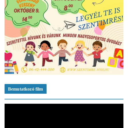
Bemutatkozó film
V
i
d
e