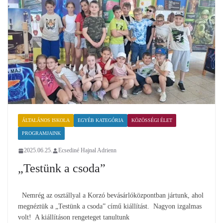
ÁLTALÁNOS ISKOLA
EGYÉB KATEGÓRIA
KÖZÖSSÉGI ÉLET
PROGRAMJAINK
2025.06.25.
Ecsediné Hajnal Adrienn
„Testünk a csoda”
Nemrég az osztállyal a Korzó bevásárlóközpontban jártunk, ahol
megnéztük a „Testünk a csoda” című kiállítást. Nagyon izgalmas
volt! A kiállításon rengeteget tanultunk