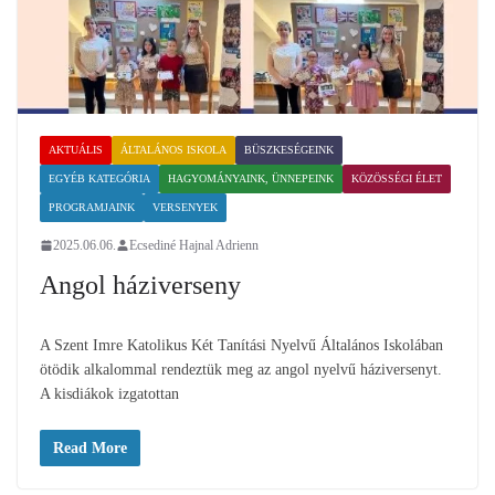
AKTUÁLIS
ÁLTALÁNOS ISKOLA
BÜSZKESÉGEINK
EGYÉB KATEGÓRIA
HAGYOMÁNYAINK, ÜNNEPEINK
KÖZÖSSÉGI ÉLET
PROGRAMJAINK
VERSENYEK
2025.06.06.
Ecsediné Hajnal Adrienn
Angol háziverseny
A Szent Imre Katolikus Két Tanítási Nyelvű Általános Iskolában
ötödik alkalommal rendeztük meg az angol nyelvű háziversenyt.
A kisdiákok izgatottan
Read More