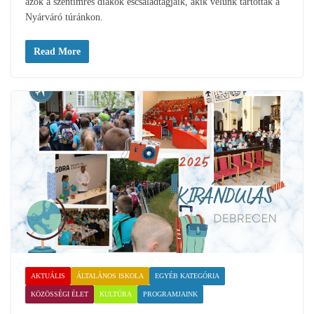
azok a szentimrés diákok éscsaládtagjaik, akik velünk tartottak a
Nyárváró túránkon.
Read More
AKTUÁLIS
ÁLTALÁNOS ISKOLA
EGYÉB KATEGÓRIA
KÖZÖSSÉGI ÉLET
KULTÚRA
PROGRAMJAINK