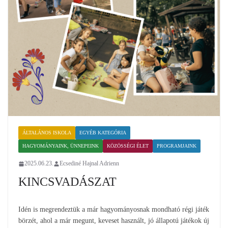
ÁLTALÁNOS ISKOLA
EGYÉB KATEGÓRIA
HAGYOMÁNYAINK, ÜNNEPEINK
KÖZÖSSÉGI ÉLET
PROGRAMJAINK
2025.06.23.
Ecsediné Hajnal Adrienn
KINCSVADÁSZAT
Idén is megrendeztük a már hagyományosnak mondható régi játék
börzét, ahol a már megunt, keveset használt, jó állapotú játékok új