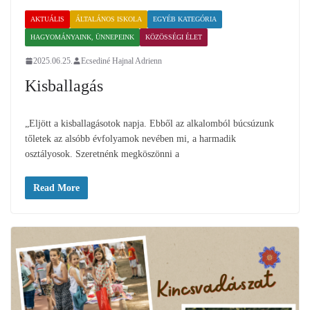
AKTUÁLIS
ÁLTALÁNOS ISKOLA
EGYÉB KATEGÓRIA
HAGYOMÁNYAINK, ÜNNEPEINK
KÖZÖSSÉGI ÉLET
2025.06.25.
Ecsediné Hajnal Adrienn
Kisballagás
„Eljött a kisballagásotok napja. Ebből az alkalomból búcsúzunk
tőletek az alsóbb évfolyamok nevében mi, a harmadik
osztályosok. Szeretnénk megköszönni a
Read More