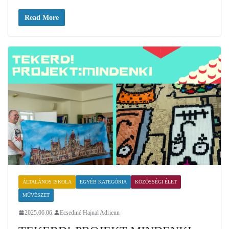
Read More
ÁLTALÁNOS ISKOLA
EGYÉB KATEGÓRIA
KÖZÖSSÉGI ÉLET
MŰVÉSZET
2025.06.06.
Ecsediné Hajnal Adrienn