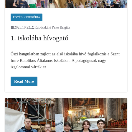
EGYÉB KATEGÓRIA
2025.10.22.
Rubóczkiné Pekó Brigitta
1. iskolába hívogató
Őszi hangulatban zajlott az első iskolába hívó foglalkozás a Szent
Imre Katolikus Általános Iskolában. A pedagógusok nagy
izgalommal várták az
Read More