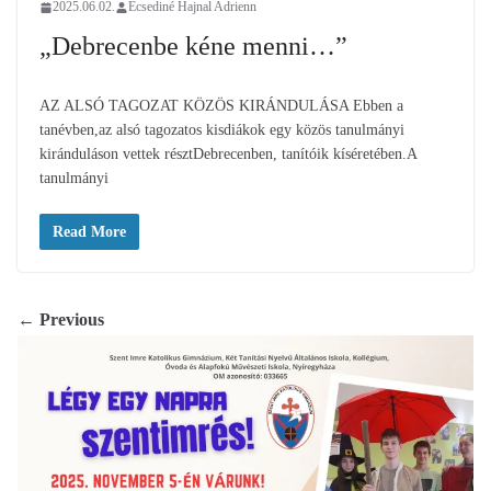
2025.06.02.
Ecsediné Hajnal Adrienn
„Debrecenbe kéne menni…”
AZ ALSÓ TAGOZAT KÖZÖS KIRÁNDULÁSA Ebben a
tanévben,az alsó tagozatos kisdiákok egy közös tanulmányi
kiránduláson vettek résztDebrecenben, tanítóik kíséretében.A
tanulmányi
Read More
← Previous