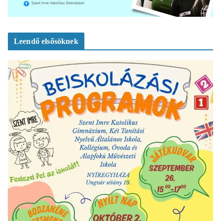
Leendő elsősöknek