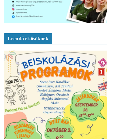
Leendő elsősöknek