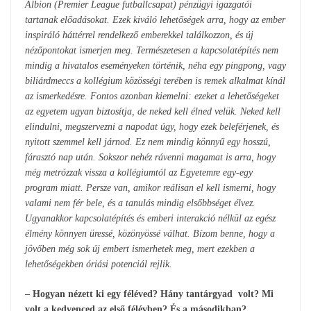
Albion (Premier League futballcsapat) pénzügyi igazgatói
tartanak előadásokat. Ezek kiváló lehetőségek arra, hogy az ember
inspiráló háttérrel rendelkező emberekkel találkozzon, és új
nézőpontokat ismerjen meg. Természetesen a kapcsolatépítés nem
mindig a hivatalos eseményeken történik, néha egy pingpong, vagy
biliárdmeccs a kollégium közösségi terében is remek alkalmat kínál
az ismerkedésre. Fontos azonban kiemelni: ezeket a lehetőségeket
az egyetem ugyan biztosítja, de neked kell élned velük. Neked kell
elindulni, megszervezni a napodat úgy, hogy ezek beleférjenek, és
nyitott szemmel kell járnod. Ez nem mindig könnyű egy hosszú,
fárasztó nap után. Sokszor nehéz rávenni magamat is arra, hogy
még metrózzak vissza a kollégiumtól az Egyetemre egy-egy
program miatt. Persze van, amikor reálisan el kell ismerni, hogy
valami nem fér bele, és a tanulás mindig elsőbbséget élvez.
Ugyanakkor kapcsolatépítés és emberi interakció nélkül az egész
élmény könnyen üressé, közönyössé válhat. Bízom benne, hogy a
jövőben még sok új embert ismerhetek meg, mert ezekben a
lehetőségekben óriási potenciál rejlik.
– Hogyan nézett ki egy féléved? Hány tantárgyad volt? Mi
volt a kedvenced az első félévben? És a másodikban?