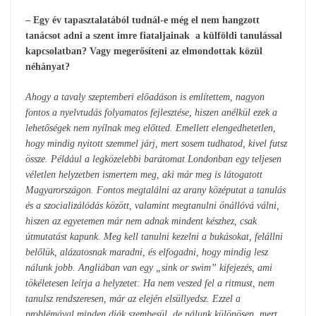
– Egy év tapasztalatából tudnál-e még el nem hangzott
tanácsot adni a szent imre fiataljainak a külföldi tanulással
kapcsolatban? Vagy megerősíteni az elmondottak közül
néhányat?
Ahogy a tavaly szeptemberi előadáson is említettem, nagyon
fontos a nyelvtudás folyamatos fejlesztése, hiszen anélkül ezek a
lehetőségek nem nyílnak meg előtted. Emellett elengedhetetlen,
hogy mindig nyitott szemmel járj, mert sosem tudhatod, kivel futsz
össze. Például a legközelebbi barátomat Londonban egy teljesen
véletlen helyzetben ismertem meg, aki már meg is látogatott
Magyarországon. Fontos megtalálni az arany középutat a tanulás
és a szocializálódás között, valamint megtanulni önállóvá válni,
hiszen az egyetemen már nem adnak mindent készhez, csak
útmutatást kapunk. Meg kell tanulni kezelni a bukásokat, felállni
belőlük, alázatosnak maradni, és elfogadni, hogy mindig lesz
nálunk jobb. Angliában van egy „sink or swim” kifejezés, ami
tökéletesen leírja a helyzetet: Ha nem veszed fel a ritmust, nem
tanulsz rendszeresen, már az elején elsüllyedsz. Ezzel a
problémával minden diák szembesül, de nálunk különösen, mert