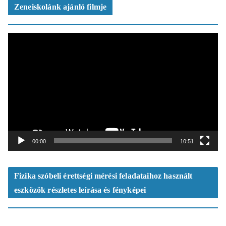
ó
Zeneiskolánk ajánló filmje
V
i
d
e
ó
l
e
j
á
t
00:00
10:51
s
z
ó
Fizika szóbeli érettségi mérési feladataihoz használt
eszközök részletes leírása és fényképei