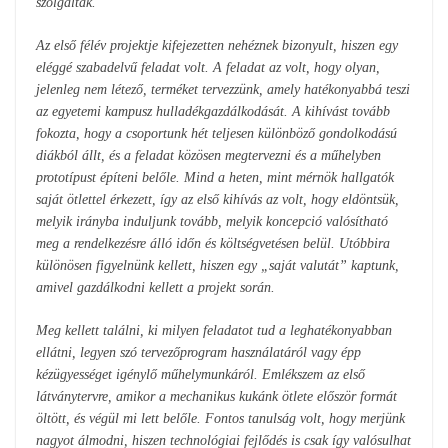
szolgálták.
Az első félév projektje kifejezetten nehéznek bizonyult, hiszen egy
eléggé szabadelvű feladat volt. A feladat az volt, hogy olyan,
jelenleg nem létező, terméket tervezzünk, amely hatékonyabbá teszi
az egyetemi kampusz hulladékgazdálkodását. A kihívást tovább
fokozta, hogy a csoportunk hét teljesen különböző gondolkodású
diákból állt, és a feladat közösen megtervezni és a műhelyben
prototípust építeni belőle. Mind a heten, mint mérnök hallgatók
saját ötlettel érkezett, így az első kihívás az volt, hogy eldöntsük,
melyik irányba induljunk tovább, melyik koncepció valósítható
meg a rendelkezésre álló időn és költségvetésen belül. Utóbbira
különösen figyelnünk kellett, hiszen egy „saját valutát” kaptunk,
amivel gazdálkodni kellett a projekt során.
Meg kellett találni, ki milyen feladatot tud a leghatékonyabban
ellátni, legyen szó tervezőprogram használatáról vagy épp
kézügyességet igénylő műhelymunkáról. Emlékszem az első
látványtervre, amikor a mechanikus kukánk ötlete először formát
öltött, és végül mi lett belőle. Fontos tanulság volt, hogy merjünk
nagyot álmodni, hiszen technológiai fejlődés is csak így valósulhat