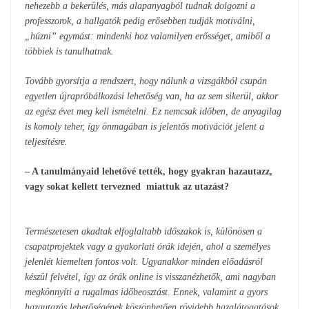
nehezebb a bekerülés, más alapanyagból tudnak dolgozni a
professzorok, a hallgatók pedig erősebben tudják motiválni,
„húzni” egymást: mindenki hoz valamilyen erősséget, amiből a
többiek is tanulhatnak.
Tovább gyorsítja a rendszert, hogy nálunk a vizsgákból csupán
egyetlen újrapróbálkozási lehetőség van, ha az sem sikerül, akkor
az egész évet meg kell ismételni. Ez nemcsak időben, de anyagilag
is komoly teher, így önmagában is jelentős motivációt jelent a
teljesítésre.
– A tanulmányaid lehetővé tették, hogy gyakran hazautazz,
vagy sokat kellett tervezned miattuk az utazást?
Természetesen akadtak elfoglaltabb időszakok is, különösen a
csapatprojektek vagy a gyakorlati órák idején, ahol a személyes
jelenlét kiemelten fontos volt. Ugyanakkor minden előadásról
készül felvétel, így az órák online is visszanézhetők, ami nagyban
megkönnyíti a rugalmas időbeosztást. Ennek, valamint a gyors
hazautazás lehetőségének köszönhetően rövidebb hazalátogatások