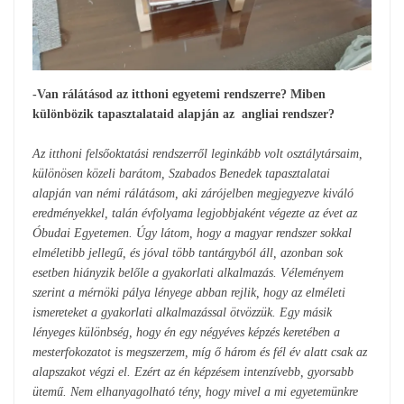
-Van rálátásod az itthoni egyetemi rendszerre? Miben
különbözik tapasztalataid alapján az angliai rendszer?
Az itthoni felsőoktatási rendszerről leginkább volt osztálytársaim,
különösen közeli barátom, Szabados Benedek tapasztalatai
alapján van némi rálátásom, aki zárójelben megjegyezve kiváló
eredményekkel, talán évfolyama legjobbjaként végezte az évet az
Óbudai Egyetemen. Úgy látom, hogy a magyar rendszer sokkal
elméletibb jellegű, és jóval több tantárgyból áll, azonban sok
esetben hiányzik belőle a gyakorlati alkalmazás. Véleményem
szerint a mérnöki pálya lényege abban rejlik, hogy az elméleti
ismereteket a gyakorlati alkalmazással ötvözzük. Egy másik
lényeges különbség, hogy én egy négyéves képzés keretében a
mesterfokozatot is megszerzem, míg ő három és fél év alatt csak az
alapszakot végzi el. Ezért az én képzésem intenzívebb, gyorsabb
ütemű. Nem elhanyagolható tény, hogy mivel a mi egyetemünkre