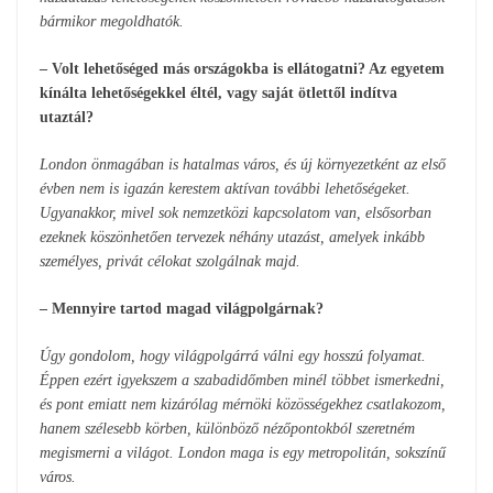
bármikor megoldhatók.
– Volt lehetőséged más országokba is ellátogatni? Az egyetem
kínálta lehetőségekkel éltél, vagy saját ötlettől indítva
utaztál?
London önmagában is hatalmas város, és új környezetként az első
évben nem is igazán kerestem aktívan további lehetőségeket.
Ugyanakkor, mivel sok nemzetközi kapcsolatom van, elsősorban
ezeknek köszönhetően tervezek néhány utazást, amelyek inkább
személyes, privát célokat szolgálnak majd.
– Mennyire tartod magad világpolgárnak?
Úgy gondolom, hogy világpolgárrá válni egy hosszú folyamat.
Éppen ezért igyekszem a szabadidőmben minél többet ismerkedni,
és pont emiatt nem kizárólag mérnöki közösségekhez csatlakozom,
hanem szélesebb körben, különböző nézőpontokból szeretném
megismerni a világot. London maga is egy metropolitán, sokszínű
város.