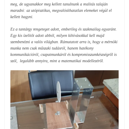
meg, de ugyanakkor meg kellett tanulnunk a realitás talaján
maradni: az utópisztikus, megvalósíthatatlan elemeket végül el
kellett hagyni.
Ez a tantárgy rengeteget adott, emberileg és szakmailag egyaránt.
Egy kis ízelítőt adott abból, milyen kihívásokkal kell majd
szembenézni a valós világban. Rámutatott arra is, hogy a mérnöki
munka nem csak műszaki tudásról, hanem hatékony
kommunikációról, csapatmunkáról és kompromisszumkészségről is
szól, legalább annyira, mint a matematikai modellezéről.