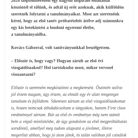
2024 szeptemberében egy nagyon inspiráló előadással
köszöntél el tőlünk, és adtál új erőt azoknak, akik külföldön
szeretnék folytatni a tanulmányaikat. Most azt szeretnénk
kérni, hogy az első tanév próbatételeit átélve adj számunkra
egy kis betekintést a londoni egyetemi életbe,
a tanulmányaidba.
Kovács Gáborral, volt tanítványunkkal beszélgettem.
– Először is, hogy vagy? Hogyan zárult az első évi
vizsgaidőszakod? Hol tartózkodsz most, mikor tervezel
visszautazni?
Először is szeretném megköszönni a megkeresést. Őszintén szólva
jól érzem magam, úgy érzem, az elmúlt egy év alatt rengeteget
tanultam és fejlődtem. Sikeresen zártam az első vizsgaidőszakomat
is, hiszen nemcsak átbukdácsoltam a tárgyakon, hanem First class
eredménnyel zártam. Bár az első év eredménye még nem számít
bele a végső minősítésbe, de úgy gondolom az első megpróbáltatás
sorsdöntő, amellyel meg tudom alapozni a jövőmet, illetve
megerősít abban, hogy jó úton járok, és talán valóban jól csinálok