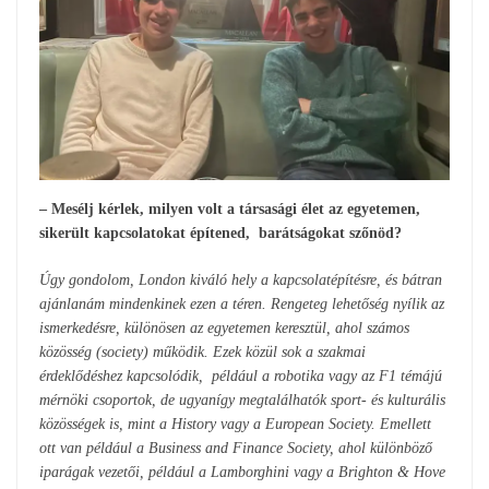
– Mesélj kérlek, milyen volt a társasági élet az egyetemen,
sikerült kapcsolatokat építened, barátságokat szőnöd?
Úgy gondolom, London kiváló hely a kapcsolatépítésre, és bátran
ajánlanám mindenkinek ezen a téren. Rengeteg lehetőség nyílik az
ismerkedésre, különösen az egyetemen keresztül, ahol számos
közösség (society) működik. Ezek közül sok a szakmai
érdeklődéshez kapcsolódik, például a robotika vagy az F1 témájú
mérnöki csoportok, de ugyanígy megtalálhatók sport- és kulturális
közösségek is, mint a History vagy a European Society. Emellett
ott van például a Business and Finance Society, ahol különböző
iparágak vezetői, például a Lamborghini vagy a Brighton & Hove