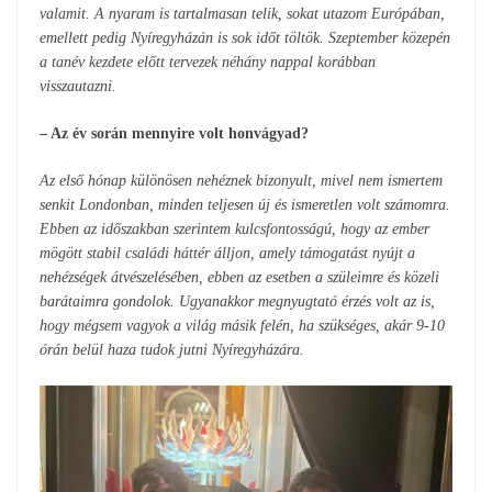
valamit. A nyaram is tartalmasan telik, sokat utazom Európában,
emellett pedig Nyíregyházán is sok időt töltök. Szeptember közepén
a tanév kezdete előtt tervezek néhány nappal korábban
visszautazni.
– Az év során mennyire volt honvágyad?
Az első hónap különösen nehéznek bizonyult, mivel nem ismertem
senkit Londonban, minden teljesen új és ismeretlen volt számomra.
Ebben az időszakban szerintem kulcsfontosságú, hogy az ember
mögött stabil családi háttér álljon, amely támogatást nyújt a
nehézségek átvészelésében, ebben az esetben a szüleimre és közeli
barátaimra gondolok. Ugyanakkor megnyugtató érzés volt az is,
hogy mégsem vagyok a világ másik felén, ha szükséges, akár 9-10
órán belül haza tudok jutni Nyíregyházára.