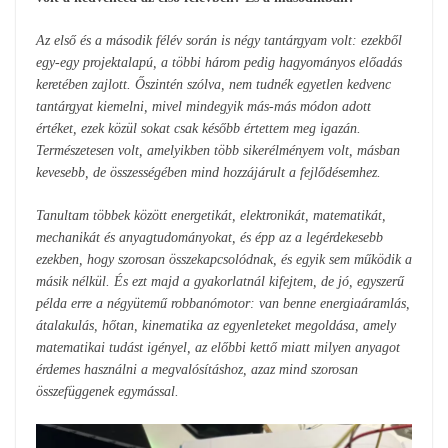
Az első és a második félév során is négy tantárgyam volt: ezekből
egy-egy projektalapú, a többi három pedig hagyományos előadás
keretében zajlott. Őszintén szólva, nem tudnék egyetlen kedvenc
tantárgyat kiemelni, mivel mindegyik más-más módon adott
értéket, ezek közül sokat csak később értettem meg igazán.
Természetesen volt, amelyikben több sikerélményem volt, másban
kevesebb, de összességében mind hozzájárult a fejlődésemhez.
Tanultam többek között energetikát, elektronikát, matematikát,
mechanikát és anyagtudományokat, és épp az a legérdekesebb
ezekben, hogy szorosan összekapcsolódnak, és egyik sem működik a
másik nélkül. És ezt majd a gyakorlatnál kifejtem, de jó, egyszerű
példa erre a négyütemű robbanómotor: van benne energiaáramlás,
átalakulás, hőtan, kinematika az egyenleteket megoldása, amely
matematikai tudást igényel, az előbbi kettő miatt milyen anyagot
érdemes használni a megvalósításhoz, azaz mind szorosan
összefüggenek egymással.