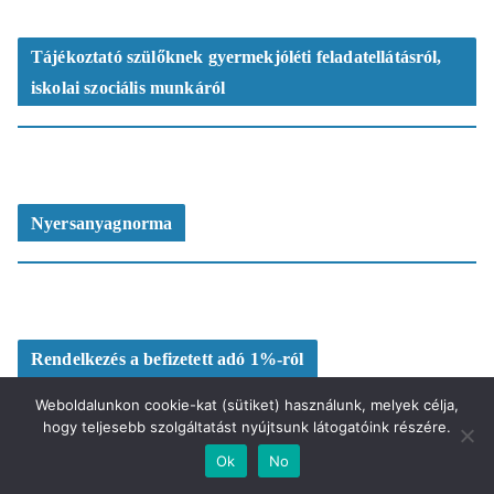
Tájékoztató szülőknek gyermekjóléti feladatellátásról,
iskolai szociális munkáról
Nyersanyagnorma
Rendelkezés a befizetett adó 1%-ról
Weboldalunkon cookie-kat (sütiket) használunk, melyek célja,
hogy teljesebb szolgáltatást nyújtsunk látogatóink részére.
Ok
No
Sulixerver