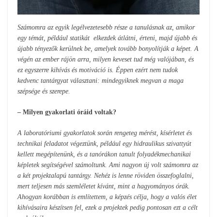
Számomra az egyik legélvezetesebb része a tanulásnak az, amikor
egy témát, például statikát elkezdek átlátni, érteni, majd újabb és
újabb tényezők kerülnek be, amelyek tovább bonyolítják a képet. A
végén az ember rájön arra, milyen keveset tud még valójában, és
ez egyszerre kihívás és motiváció is. Éppen ezért nem tudok
kedvenc tantárgyat választani: mindegyiknek megvan a maga
szépsége és szerepe.
– Milyen gyakorlati óráid voltak?
A laboratóriumi gyakorlatok során rengeteg mérést, kísérletet és
technikai feladatot végeztünk, például egy hidraulikus szivattyút
kellett megépítenünk, és a tanórákon tanult folyadékmechanikai
képletek segítségével számoltunk. Ami nagyon új volt számomra az
a két projektalapú tantárgy. Nehéz is lenne röviden összefoglalni,
mert teljesen más szemléletet kívánt, mint a hagyományos órák.
Ahogyan korábban is említettem, a képzés célja, hogy a valós élet
kihívásaira készítsen fel, ezek a projektek pedig pontosan ezt a célt