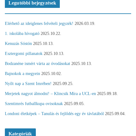
Legutóbbi bejegyzések
Elérhető az ideiglenes felvételi jegyzék!
2026.03.19.
1. iskolába hívogató
2025.10.22.
Kenuzás Sóstón
2025.10.13.
Esztergomi pillanatok
2025.10.13.
Bodzanéne ismért várta az óvodásokat
2025.10.13.
Bajnokok a megyein
2025.10.02.
Nyílt nap a Szent Imrében!
2025.09.25.
Merjetek nagyot álmodni! – Klincsik Míra a UCL-en
2025.09.18.
Szentimrés futballkupa ovisoknak
2025.09.05.
Londoni életképek – Tanulás és fejlődés egy év távlatából
2025.09.04.
Kategóriák