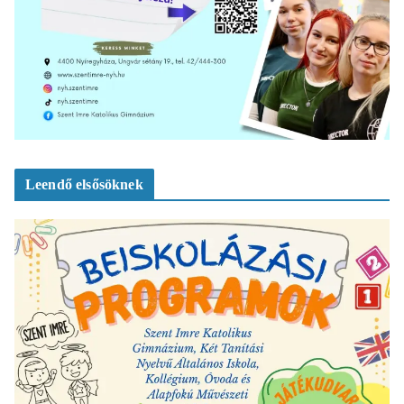
Leendő elsősöknek