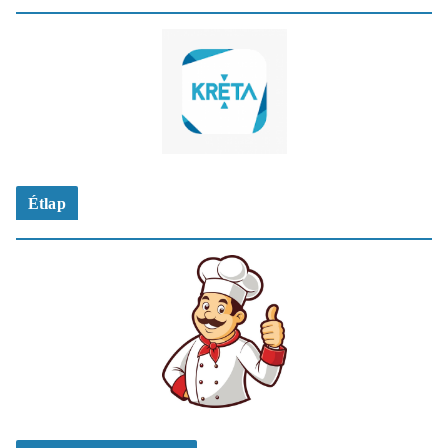
Étlap