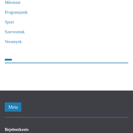
Művészet
Programjaink
Sport
Szervezetek
Versenyek
Meta
Bejelentkezés