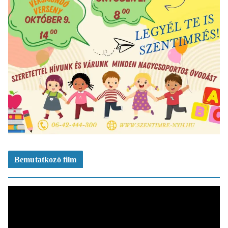
Bemutatkozó film
V
i
d
e