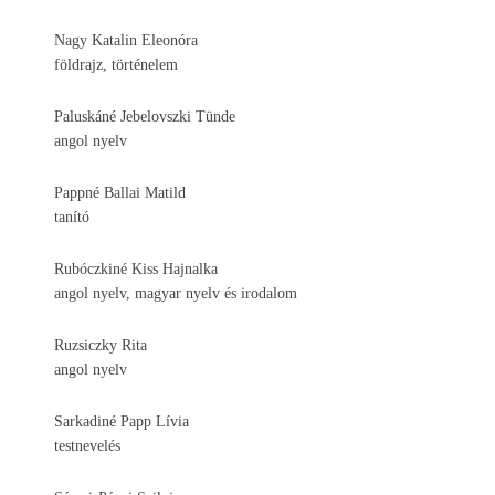
Nagy Katalin Eleonóra
földrajz, történelem
Paluskáné Jebelovszki Tünde
angol nyelv
Pappné Ballai Matild
tanító
Rubóczkiné Kiss Hajnalka
angol nyelv, magyar nyelv és irodalom
Ruzsiczky Rita
angol nyelv
Sarkadiné Papp Lívia
testnevelés