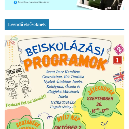
Leendő elsősöknek