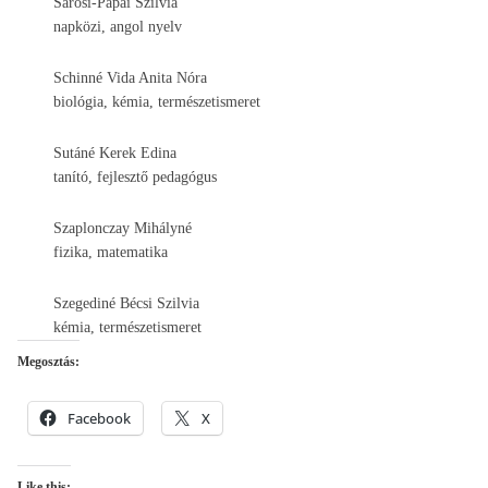
Sárosi-Pápai Szilvia
napközi, angol nyelv
Schinné Vida Anita Nóra
biológia, kémia, természetismeret
Sutáné Kerek Edina
tanító, fejlesztő pedagógus
Szaplonczay Mihályné
fizika, matematika
Szegediné Bécsi Szilvia
kémia, természetismeret
Megosztás:
Facebook
X
Like this: