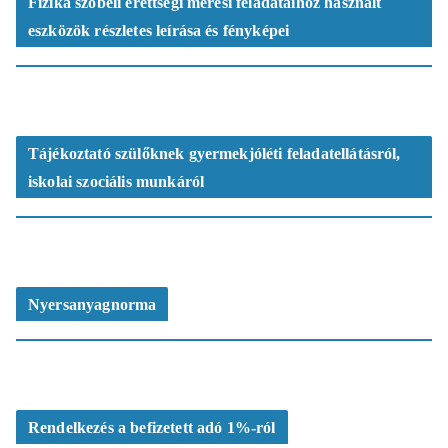
Fizika szóbeli érettségi mérési feladataihoz használt
eszközök részletes leírása és fényképei
Tájékoztató szülőknek gyermekjóléti feladatellátásról,
iskolai szociális munkáról
Nyersanyagnorma
Rendelkezés a befizetett adó 1%-ról