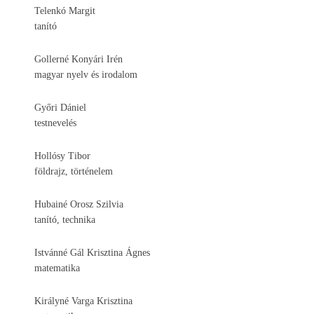
Telenkó Margit
tanító
Gollerné Konyári Irén
magyar nyelv és irodalom
Győri Dániel
testnevelés
Hollósy Tibor
földrajz, történelem
Hubainé Orosz Szilvia
tanító, technika
Istvánné Gál Krisztina Ágnes
matematika
Királyné Varga Krisztina