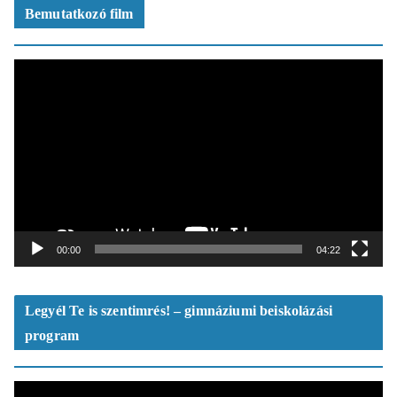
Bemutatkozó film
V
i
d
e
ó
l
e
j
á
t
00:00
04:22
s
z
ó
Legyél Te is szentimrés! – gimnáziumi beiskolázási
program
V