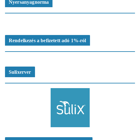
Nyersanyagnorma
Rendelkezés a befizetett adó 1%-ról
Sulixerver