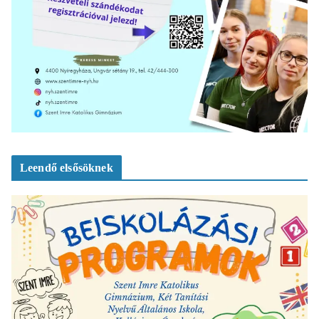
Leendő elsősöknek