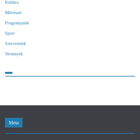
Kultúra
Művészet
Programjaink
Sport
Szervezetek
Versenyek
Meta