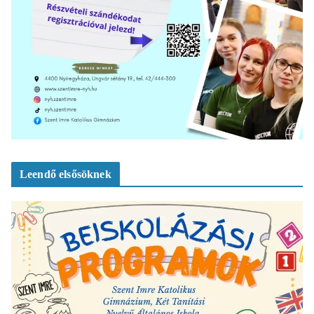
Leendő elsősöknek