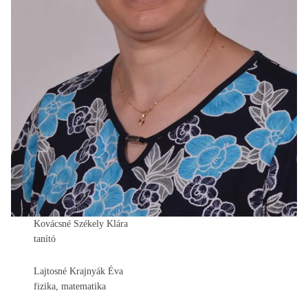
Kovácsné Székely Klára
tanító
Lajtosné Krajnyák Éva
fizika, matematika