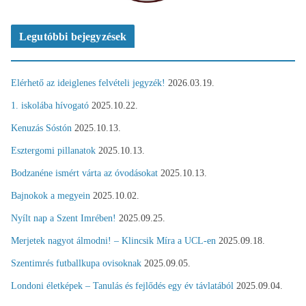
Legutóbbi bejegyzések
Elérhető az ideiglenes felvételi jegyzék!
2026.03.19.
1. iskolába hívogató
2025.10.22.
Kenuzás Sóstón
2025.10.13.
Esztergomi pillanatok
2025.10.13.
Bodzanéne ismért várta az óvodásokat
2025.10.13.
Bajnokok a megyein
2025.10.02.
Nyílt nap a Szent Imrében!
2025.09.25.
Merjetek nagyot álmodni! – Klincsik Míra a UCL-en
2025.09.18.
Szentimrés futballkupa ovisoknak
2025.09.05.
Londoni életképek – Tanulás és fejlődés egy év távlatából
2025.09.04.