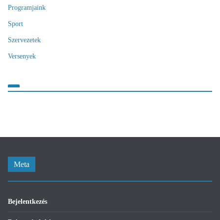
Programjaink
Sport
Szervezetek
Versenyek
Meta
Bejelentkezés