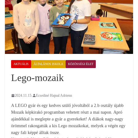
AKTUÁLIS
ÁLTALÁNOS ISKOLA
KÖZÖSSÉGI ÉLET
Lego-mozaik
2024.11.15.
Ecsediné Hajnal Adrienn
A LEGO gyár és egy kedves szülő jóvoltából a 2.b osztály újabb
Mozaik képkirakó programban vehetett részt a mai napon. Apró
ajándékkal is meglepte a gyár a gyerekeket! A diákok nagy-nagy
örömmel rakosgatták a kis Lego mozaikokat, melyek a végén egy
nagy fali képpé álltak össze.