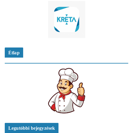
Étlap
Legutóbbi bejegyzések