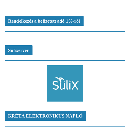
Rendelkezés a befizetett adó 1%-ról
Sulixerver
KRÉTA ELEKTRONIKUS NAPLÓ