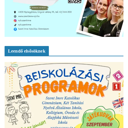
Leendő elsősöknek