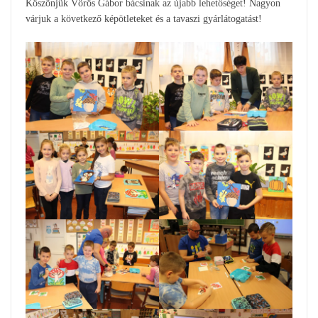
Köszönjük Vörös Gábor bácsinak az újabb lehetőséget! Nagyon
várjuk a következő képötleteket és a tavaszi gyárlátogatást!