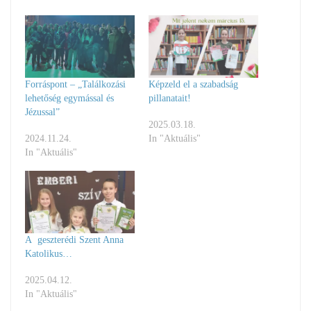
Forráspont – „Találkozási
Képzeld el a szabadság
lehetőség egymással és
pillanatait!
Jézussal”
2025.03.18.
2024.11.24.
In "Aktuális"
In "Aktuális"
A geszterédi Szent Anna
Katolikus…
2025.04.12.
In "Aktuális"