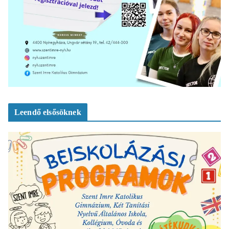
Leendő elsősöknek