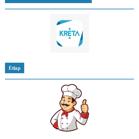
Étlap