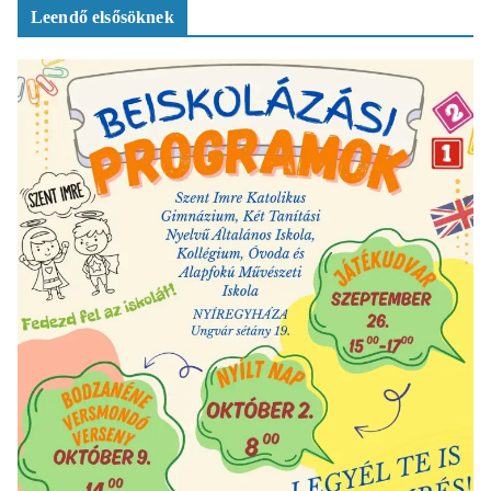
Leendő elsősöknek