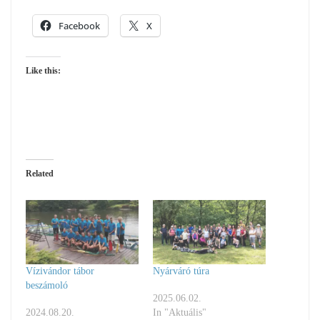
Facebook
X
Like this:
Related
Vízivándor tábor
Nyárváró túra
beszámoló
2025.06.02.
2024.08.20.
In "Aktuális"