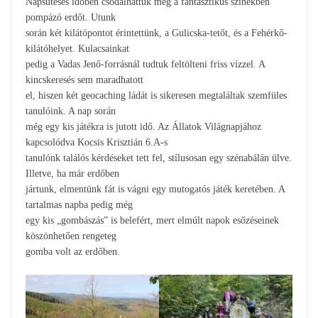
Napsütéses időben csodálhattuk meg a fantasztikus színekben
pompázó erdőt. Utunk
során két kilátópontot érintettünk, a Gulicska-tetőt, és a Fehérkő-
kilátóhelyet. Kulacsainkat
pedig a Vadas Jenő-forrásnál tudtuk feltölteni friss vízzel. A
kincskeresés sem maradhatott
el, hiszen két geocaching ládát is sikeresen megtaláltak szemfüles
tanulóink. A nap során
még egy kis játékra is jutott idő. Az Állatok Világnapjához
kapcsolódva Kocsis Krisztián 6.A-s
tanulónk találós kérdéseket tett fel, stílusosan egy szénabálán ülve.
Illetve, ha már erdőben
jártunk, elmentünk fát is vágni egy mutogatós játék keretében. A
tartalmas napba pedig még
egy kis „gombászás” is belefért, mert elmúlt napok esőzéseinek
köszönhetően rengeteg
gomba volt az erdőben.