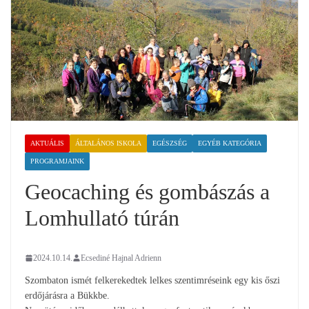
AKTUÁLIS
ÁLTALÁNOS ISKOLA
EGÉSZSÉG
EGYÉB KATEGÓRIA
PROGRAMJAINK
Geocaching és gombászás a
Lomhullató túrán
2024.10.14.
Ecsediné Hajnal Adrienn
Szombaton ismét felkerekedtek lelkes szentimréseink egy kis őszi
erdőjárásra a Bükkbe.