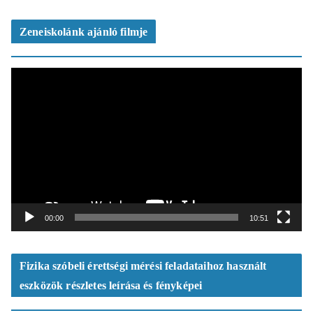
z
ó
Zeneiskolánk ajánló filmje
V
i
d
e
ó
l
e
j
á
t
00:00
10:51
s
z
ó
Fizika szóbeli érettségi mérési feladataihoz használt
eszközök részletes leírása és fényképei