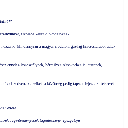
ekünk!”
 versenyünket, iskolába készülő óvodásoknak.
t hozzánk. Mindannyian a magyar irodalom gazdag kincsestárából adtak
ösen ennek a korosztálynak, bármilyen témakörben is játszanak,
ták el kedvenc verseiket, a közönség pedig tapssal fejezte ki tetszését.
helyettese
tnikék Tagintézményének tagintézmény -igazgatója