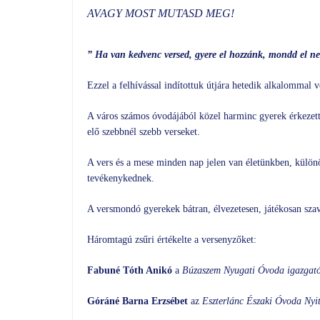
AVAGY MOST MUTASD MEG!
” Ha van kedvenc versed, gyere el hozzánk, mondd el n
Ezzel a felhívással indítottuk útjára hetedik alkalommal
A város számos óvodájából közel harminc gyerek érkezet
elő szebbnél szebb verseket.
A vers és a mese minden nap jelen van életünkben, külön
tevékenykednek.
A versmondó gyerekek bátran, élvezetesen, játékosan szaval
Háromtagú zsűri értékelte a versenyzőket:
Fabuné Tóth Anikó
a
Búzaszem Nyugati Óvoda igazgató
Góráné Barna Erzsébet
az
Eszterlánc Északi Óvoda Nyi