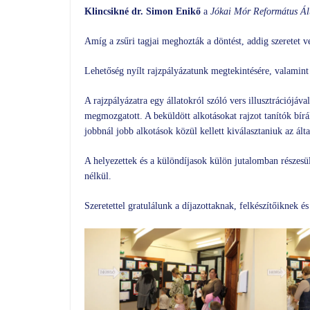
Klincsikné dr. Simon Enikő
a
Jókai Mór Református Ált
Amíg a zsűri tagjai meghozták a döntést, addig szeretet ve
Lehetőség nyílt rajzpályázatunk megtekintésére, valamint 
A rajzpályázatra egy állatokról szóló vers illusztrációj
megmozgatott. A beküldött alkotásokat rajzot tanítók bír
jobbnál jobb alkotások közül kellett kiválasztaniuk az ált
A helyezettek és a különdíjasok külön jutalomban részesül
nélkül.
Szeretettel gratulálunk a díjazottaknak, felkészítőiknek 