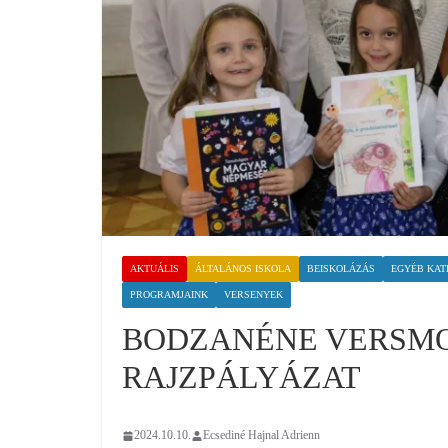
AKTUÁLIS
ÁLTALÁNOS ISKOLA
BEISKOLÁZÁS
EGYÉB KAT
PROGRAMJAINK
VERSENYEK
BODZANÉNE VERSMO
RAJZPÁLYÁZAT
2024.10.10.
Ecsediné Hajnal Adrienn