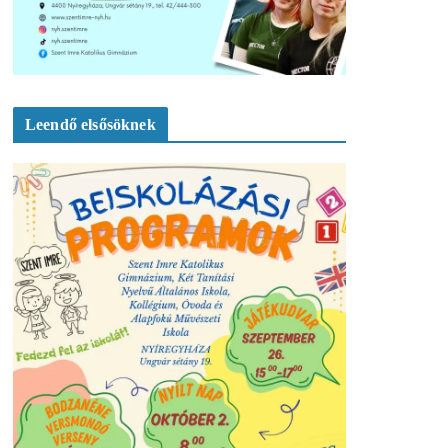
Leendő elsősöknek