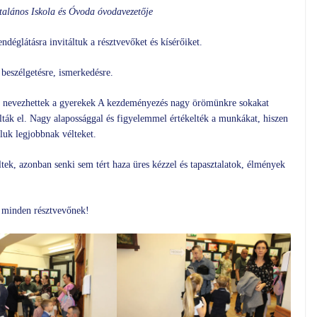
alános Iskola és Óvoda óvodavezetője
ndéglátásra invitáltuk a résztvevőket és kísérőiket.
beszélgetésre, ismerkedésre.
ával nevezhettek a gyerekek A kezdeményezés nagy örömünkre sokakat
álták el. Nagy alapossággal és figyelemmel értékelték a munkákat, hiszen
aluk legjobbnak vélteket.
tek, azonban senki sem tért haza üres kézzel és tapasztalatok, élmények
és minden résztvevőnek!