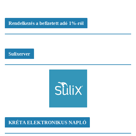
Rendelkezés a befizetett adó 1%-ról
Sulixerver
KRÉTA ELEKTRONIKUS NAPLÓ