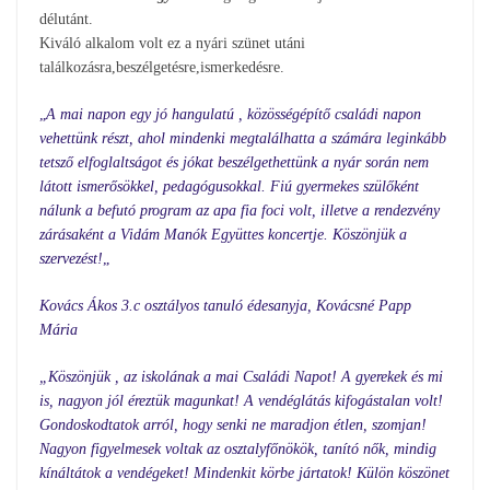
délutánt.
Kiváló alkalom volt ez a nyári szünet utáni
találkozásra,beszélgetésre,ismerkedésre.
„
A mai napon egy jó hangulatú , közösségépítő családi napon
vehettünk részt, ahol mindenki megtalálhatta a számára leginkább
tetsző elfoglaltságot és jókat beszélgethettünk a nyár során nem
látott ismerősökkel, pedagógusokkal. Fiú gyermekes szülőként
nálunk a befutó program az apa fia foci volt, illetve a rendezvény
zárásaként a Vidám Manók Együttes koncertje. Köszönjük a
szervezést!
„
Kovács Ákos 3.c osztályos tanuló édesanyja, Kovácsné Papp
Mária
„Köszönjük , az iskolának a mai Családi Napot! A gyerekek és mi
is, nagyon jól éreztük magunkat! A vendéglátás kifogástalan volt!
Gondoskodtatok arról, hogy senki ne maradjon étlen, szomjan!
Nagyon figyelmesek voltak az osztalyfőnökök, tanító nők, mindig
kínáltátok a vendégeket! Mindenkit körbe jártatok! Külön köszönet