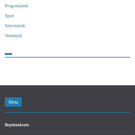
Programjaink
Sport
Szervezetek
Versenyek
Meta
Bejelentkezés