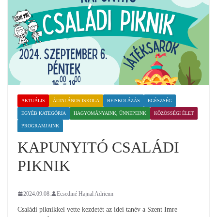
AKTUÁLIS
ÁLTALÁNOS ISKOLA
BEISKOLÁZÁS
EGÉSZSÉG
EGYÉB KATEGÓRIA
HAGYOMÁNYAINK, ÜNNEPEINK
KÖZÖSSÉGI ÉLET
PROGRAMJAINK
KAPUNYITÓ CSALÁDI
PIKNIK
2024.09.08.
Ecsediné Hajnal Adrienn
Családi piknikkel vette kezdetét az idei tanév a Szent Imre