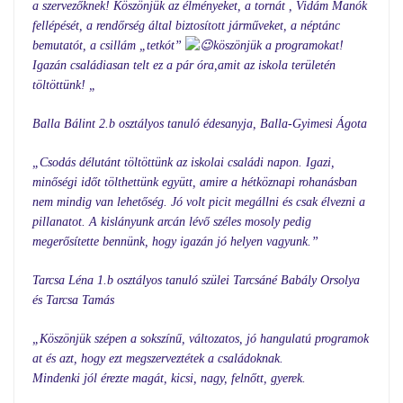
a szervezőknek! Köszönjük az élményeket, a tornát , Vidám Manók
fellépését, a rendőrség által biztosított járműveket, a néptánc
bemutatót, a csillám „tetkót”
köszönjük a programokat!
Igazán családiasan telt ez a pár óra,amit az iskola területén
töltöttünk! „
Balla Bálint 2.b osztályos tanuló édesanyja, Balla-Gyimesi Ágota
„Csodás délutánt töltöttünk az iskolai családi napon. Igazi,
minőségi időt tölthettünk együtt, amire a hétköznapi rohanásban
nem mindig van lehetőség. Jó volt picit megállni és csak élvezni a
pillanatot. A kislányunk arcán lévő széles mosoly pedig
megerősítette bennünk, hogy igazán jó helyen vagyunk.”
Tarcsa Léna 1.b osztályos tanuló szülei Tarcsáné Babály Orsolya
és Tarcsa Tamás
„Köszönjük szépen a sokszínű, változatos, jó hangulatú programok
at és azt, hogy ezt megszerveztétek a családoknak.
Mindenki jól érezte magát, kicsi, nagy, felnőtt, gyerek.