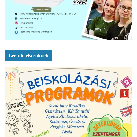
Leendő elsősöknek