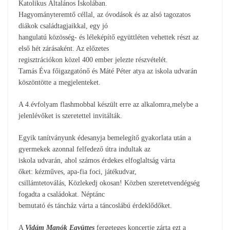
Katolikus Általános Iskolában.
Hagyományteremtő céllal, az óvodások és az alsó tagozatos
diákok családtagjaikkal, egy jó
hangulatú közösség- és léleképítő együttléten vehettek részt az
első hét zárásaként. Az előzetes
regisztrációkon közel 400 ember jelezte részvételét.
Tamás Éva főigazgatónő és Máté Péter atya az iskola udvarán
köszöntötte a megjelenteket.
A 4.évfolyam flashmobbal készült erre az alkalomra,melybe a
jelenlévőket is szeretettel invitálták.
Egyik tanítványunk édesanyja bemelegítő gyakorlata után a
gyermekek azonnal felfedező útra indultak az
iskola udvarán, ahol számos érdekes elfoglaltság várta
őket: kézműves, apa-fia foci, játékudvar,
csillámtetoválás, Közlekedj okosan! Közben szeretetvendégség
fogadta a családokat. Néptánc
bemutató és táncház várta a táncoslábú érdeklődőket.
A
Vidám Manók Együttes
fergeteges koncertje zárta ezt a