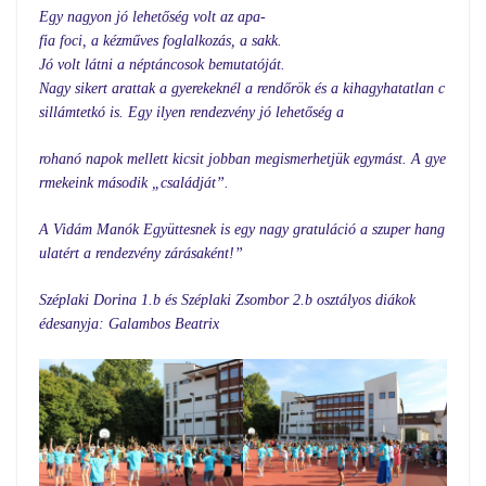
Egy nagyon jó lehetőség volt az apa-
fia foci, a kézműves foglalkozás, a sakk.
Jó volt látni a néptáncosok bemutatóját.
Nagy sikert arattak a gyerekeknél a rendőrök és a kihagyhatatlan c
sillámtetkó is. Egy ilyen rendezvény jó lehetőség a
rohanó napok mellett kicsit jobban megismerhetjük egymást. A gye
rmekeink második „családját”.
A Vidám Manók Együttesnek is egy nagy gratuláció a szuper hang
ulatért a rendezvény zárásaként!”
Széplaki Dorina 1.b és Széplaki Zsombor 2.b osztályos diákok
édesanyja: Galambos Beatrix