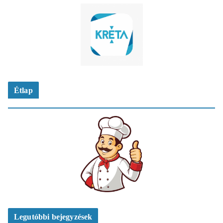
Étlap
Legutóbbi bejegyzések