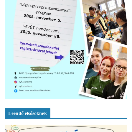
Leendő elsősöknek