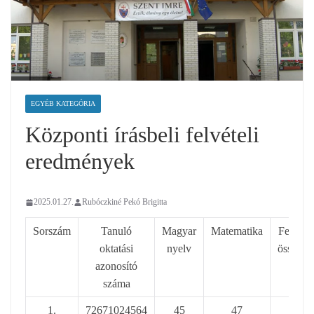
EGYÉB KATEGÓRIA
Központi írásbeli felvételi
eredmények
2025.01.27.
Rubóczkiné Pekó Brigitta
Sorszám
Tanuló
Magyar
Matematika
Felvétel
oktatási
nyelv
összese
azonosító
száma
1.
72671024564
45
47
92