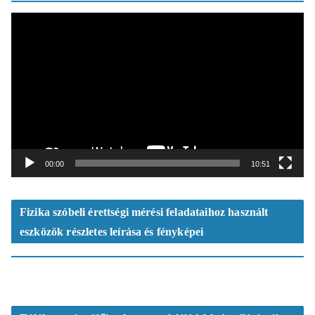
V
i
d
e
ó
l
e
j
á
t
00:00
10:51
s
z
ó
Fizika szóbeli érettségi mérési feladataihoz használt
eszközök részletes leírása és fényképei