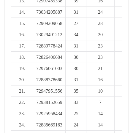
13.
72907459338
39
16
55
14.
73034205887
31
24
55
15.
72909209058
27
28
55
16.
73029491212
34
20
54
17.
72889778424
31
23
54
18.
72826406684
30
23
53
19.
72976061003
30
21
51
20.
72888378660
31
16
47
21.
72947951556
35
10
45
22.
72938152659
33
7
40
23.
72925958434
25
14
39
24.
72885669163
24
14
38