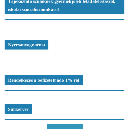
Tájékoztató szülőknek gyermekjóléti feladatellátásról,
iskolai szociális munkáról
Nyersanyagnorma
Rendelkezés a befizetett adó 1%-ról
Sulixerver