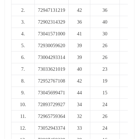
2.
72947131219
42
36
78
3.
72902314329
36
40
76
4.
73041571000
41
30
71
5.
72930059620
39
26
65
6.
73004293314
39
26
65
7.
73033621019
40
23
63
8.
72952767108
42
19
61
9.
73045699471
44
15
59
10.
72893729927
34
24
58
11.
72965759364
32
26
58
12.
73052943374
33
24
57