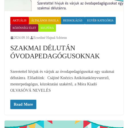
AKTUÁLIS
ÁLTALÁNOS ISKOLA
BEISKOLÁZÁS
EGYÉB KATEGÓRIA
KÖZÖSSÉGI ÉLET
KULTÚRA
2024.09.10.
Ecsediné Hajnal Adrienn
SZAKMAI DÉLUTÁN
ÓVODAPEDAGÓGUSOKNAK
Szeretettel hívjuk és várjuk az óvodapedagógusokat egy szakmai
délutánra. Előadóink: Csájiné Knézics Anikótankönyvszerző,
mesterpedagógus, közoktatási szakértő, a Móra Kiadó
OLVASÓVÁ NEVELÉS
Read More