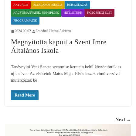
AKTUÁLIS
ÁLTALÁNOS ISKOLA
BEISKOLÁZÁS
HAGYOMÁNYAINK, ÜNNEPEINK
HITÉLETÜNK
KÖZÖSSÉGI ÉLET
PROGRAMJAINK
2024.09.02.
Ecsediné Hajnal Adrienn
Megnyitotta kapuit a Szent Imre
Általános Iskola
Tanévnyitó Veni Sancte szentmise keretein belül köszöntöttük az
új tanévet. Az elsőseink Matos Maja: Elsős leszek című versével
mutatkoztak be
Read More
Next →