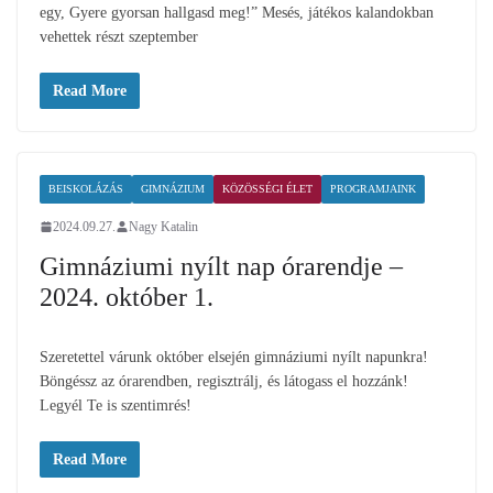
egy, Gyere gyorsan hallgasd meg!” Mesés, játékos kalandokban
vehettek részt szeptember
Read More
BEISKOLÁZÁS
GIMNÁZIUM
KÖZÖSSÉGI ÉLET
PROGRAMJAINK
2024.09.27.
Nagy Katalin
Gimnáziumi nyílt nap órarendje –
2024. október 1.
Szeretettel várunk október elsején gimnáziumi nyílt napunkra!
Böngéssz az órarendben, regisztrálj, és látogass el hozzánk!
Legyél Te is szentimrés!
Read More