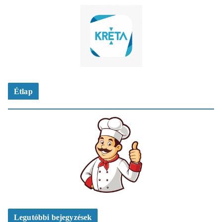
Étlap
Legutóbbi bejegyzések