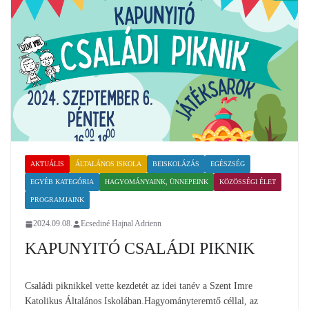
AKTUÁLIS
ÁLTALÁNOS ISKOLA
BEISKOLÁZÁS
EGÉSZSÉG
EGYÉB KATEGÓRIA
HAGYOMÁNYAINK, ÜNNEPEINK
KÖZÖSSÉGI ÉLET
PROGRAMJAINK
2024.09.08.
Ecsediné Hajnal Adrienn
KAPUNYITÓ CSALÁDI PIKNIK
Családi piknikkel vette kezdetét az idei tanév a Szent Imre
Katolikus Általános Iskolában.Hagyományteremtő céllal, az