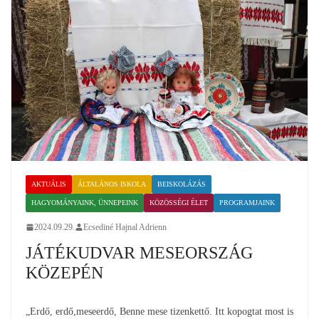
AKTUÁLIS
ÁLTALÁNOS ISKOLA
BEISKOLÁZÁS
HAGYOMÁNYAINK, ÜNNEPEINK
KÖZÖSSÉGI ÉLET
PROGRAMJAINK
2024.09.29.
Ecsediné Hajnal Adrienn
JÁTÉKUDVAR MESEORSZÁG
KÖZEPÉN
„Erdő, erdő,meseerdő, Benne mese tizenkettő. Itt kopogtat most is