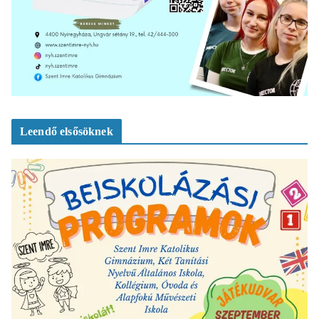
Leendő elsősöknek