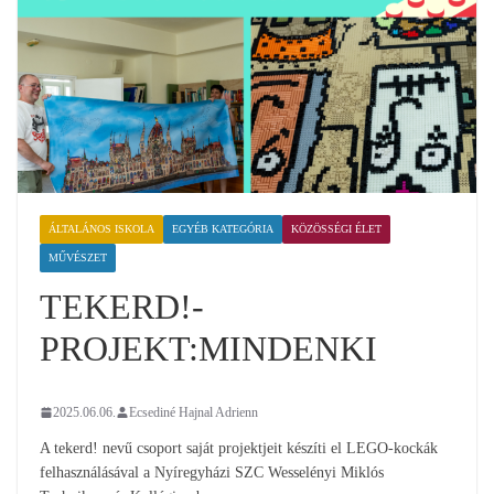
ÁLTALÁNOS ISKOLA
EGYÉB KATEGÓRIA
KÖZÖSSÉGI ÉLET
MŰVÉSZET
TEKERD!-
PROJEKT:MINDENKI
2025.06.06.
Ecsediné Hajnal Adrienn
A tekerd! nevű csoport saját projektjeit készíti el LEGO-kockák
felhasználásával a Nyíregyházi SZC Wesselényi Miklós