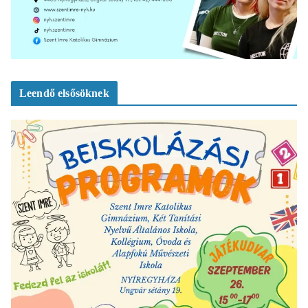
Leendő elsősöknek