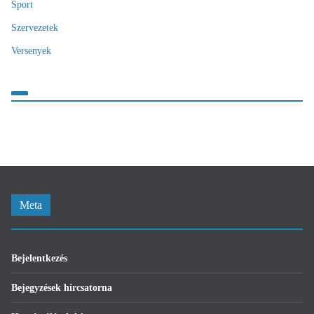
Sport
Szervezetek
Versenyek
Meta
Bejelentkezés
Bejegyzések hírcsatorna