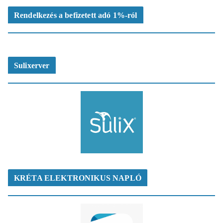
Rendelkezés a befizetett adó 1%-ról
Sulixerver
KRÉTA ELEKTRONIKUS NAPLÓ