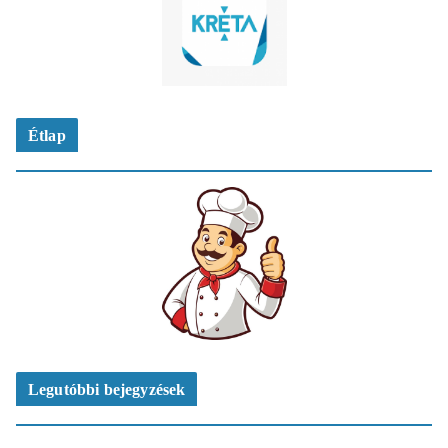
Étlap
Legutóbbi bejegyzések