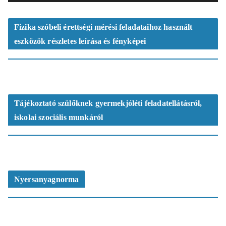
z
ó
Fizika szóbeli érettségi mérési feladataihoz használt
eszközök részletes leírása és fényképei
Tájékoztató szülőknek gyermekjóléti feladatellátásról,
iskolai szociális munkáról
Nyersanyagnorma