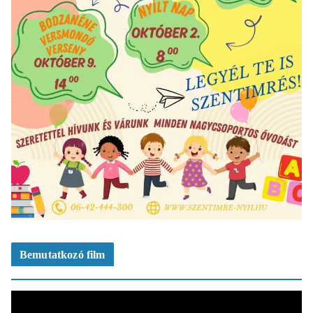
Bemutatkozó film
V
i