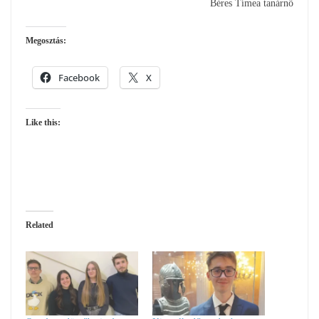
Béres Tímea tanárnő
Megosztás:
Facebook
X
Like this:
Related