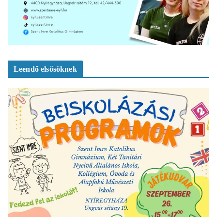
Leendő elsősöknek