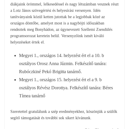
diákjaink örömmel, lelkesedéssel és nagy létszámban vesznek részt
a Lotz János szövegértési és helyesírási versenyen. Idén
tanítványaink közül ketten jutottak be a legjobbak közé az
országos döntőbe, amelyet most is a nagyböjti időszakban
rendeztek meg Bonyhádon, az úgynevezett Szellemi Zsendülés
programsorozat keretein belül. Versenyzőink ismét kiváló
helyezéseket értek el.
Megyei 1., országos 14. helyezést ért el a 10. b
osztályos Orosz Anna Jázmin. Felkészítő tanára:
Rubóczkiné Pekó Brigitta tanárnő.
Megyei 1., országos 15. helyezést ért el a 9. b
osztályos Révész Dorottya. Felkészítő tanára: Béres
Tímea tanárnő
Szeretettel gratulálunk a szép eredményekhez, köszönjük a szülők
segítő támogatását és további sok sikert kívánunk.