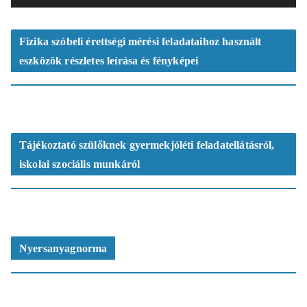
s
z
ó
Fizika szóbeli érettségi mérési feladataihoz használt
eszközök részletes leírása és fényképei
Tájékoztató szülőknek gyermekjóléti feladatellátásról,
iskolai szociális munkáról
Nyersanyagnorma