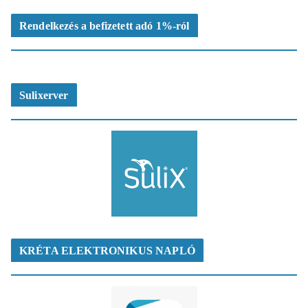
Rendelkezés a befizetett adó 1%-ról
Sulixerver
KRÉTA ELEKTRONIKUS NAPLÓ