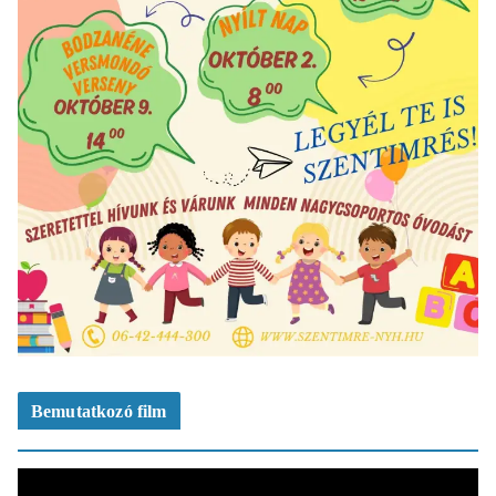
Bemutatkozó film
V