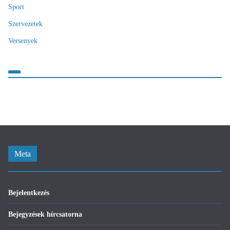
Sport
Szervezetek
Versenyek
Meta
Bejelentkezés
Bejegyzések hírcsatorna