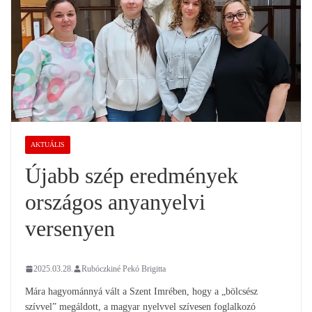
AKTUÁLIS
Újabb szép eredmények
országos anyanyelvi
versenyen
2025.03.28.
Rubóczkiné Pekó Brigitta
Mára hagyománnyá vált a Szent Imrében, hogy a „bölcsész
szívvel” megáldott, a magyar nyelvvel szívesen foglalkozó