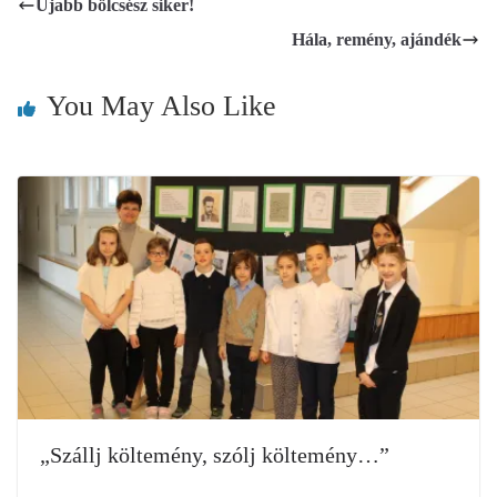
Újabb bölcsész siker!
Hála, remény, ajándék
You May Also Like
„Szállj költemény, szólj költemény…”