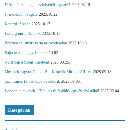
Elérhető az ideiglenes felvételi jegyzék!
2026.03.19.
1. iskolába hívogató
2025.10.22.
Kenuzás Sóstón
2025.10.13.
Esztergomi pillanatok
2025.10.13.
Bodzanéne ismért várta az óvodásokat
2025.10.13.
Bajnokok a megyein
2025.10.02.
Nyílt nap a Szent Imrében!
2025.09.25.
Merjetek nagyot álmodni! – Klincsik Míra a UCL-en
2025.09.18.
Szentimrés futballkupa ovisoknak
2025.09.05.
Londoni életképek – Tanulás és fejlődés egy év távlatából
2025.09.04.
Kategóriák
Aktuális