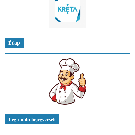
Étlap
Legutóbbi bejegyzések