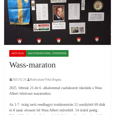
AKTUÁLIS
HAGYOMÁNYAINK, ÜNNEPEINK
Wass-maraton
2025.02.24.
Rubóczkiné Pekó Brigitta
2025. február 21-én 6. alkalommal csatlakozott iskolánk a Wass
Albert felolvasó maratonhoz.
Az 1-7. óráig tartó rendhagyó irodalomórán 12 osztályból 69 diák
és 8 tanár olvasott fel Wass Albert műveiből. 14 órától pedig