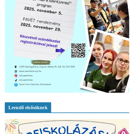
Leendő elsősöknek