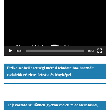
V
i
d
e
ó
l
e
j
á
t
00:00
10:51
s
z
ó
Fizika szóbeli érettségi mérési feladataihoz használt
eszközök részletes leírása és fényképei
Tájékoztató szülőknek gyermekjóléti feladatellátásról,