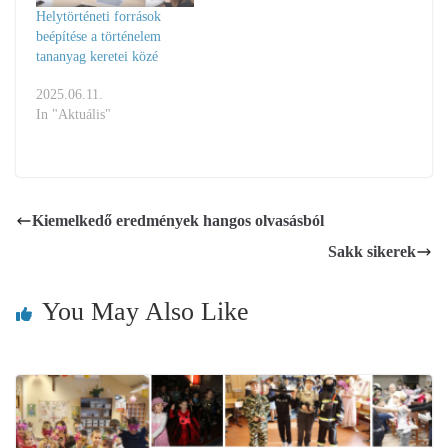
Helytörténeti források
beépítése a történelem
tananyag keretei közé
2025.06.11.
In "Aktuális"
Kiemelkedő eredmények hangos olvasásból
Sakk sikerek
You May Also Like