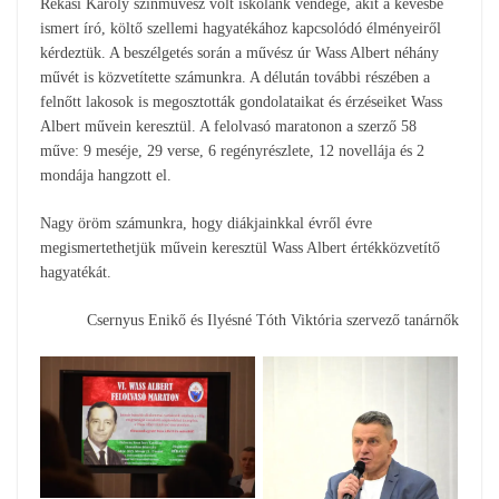
Rékasi Károly színművész volt iskolánk vendége, akit a kevésbé
ismert író, költő szellemi hagyatékához kapcsolódó élményeiről
kérdeztük. A beszélgetés során a művész úr Wass Albert néhány
művét is közvetítette számunkra. A délután további részében a
felnőtt lakosok is megosztották gondolataikat és érzéseiket Wass
Albert művein keresztül. A felolvasó maratonon a szerző 58
műve: 9 meséje, 29 verse, 6 regényrészlete, 12 novellája és 2
mondája hangzott el.
Nagy öröm számunkra, hogy diákjainkkal évről évre
megismertethetjük művein keresztül Wass Albert értékközvetítő
hagyatékát.
Csernyus Enikő és Ilyésné Tóth Viktória szervező tanárnők