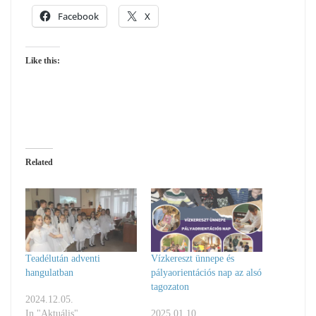
Facebook
X
Like this:
Related
Teadélután adventi
Vízkereszt ünnepe és
hangulatban
pályaorientációs nap az alsó
tagozaton
2024.12.05.
In "Aktuális"
2025.01.10.