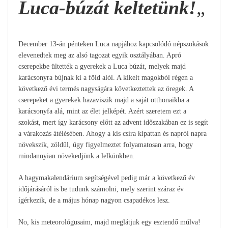
Luca-búzát keltetünk!
„
December 13-án pénteken Luca napjához kapcsolódó népszokások
elevenedtek meg az alsó tagozat egyik osztályában. Apró
cserepekbe ültették a gyerekek a Luca búzát, melyek majd
karácsonyra bújnak ki a föld alól. A kikelt magokból régen a
következő évi termés nagyságára következtettek az öregek. A
cserepeket a gyerekek hazaviszik majd a saját otthonaikba a
karácsonyfa alá, mint az élet jelképét. Azért szeretem ezt a
szokást, mert így karácsony előtt az advent időszakában ez is segít
a várakozás átélésében. Ahogy a kis csíra kipattan és napról napra
növekszik, zöldül, úgy figyelmeztet folyamatosan arra, hogy
mindannyian növekedjünk a lelkünkben.
A hagymakalendárium segítségével pedig már a következő év
időjárásáról is be tudunk számolni, mely szerint száraz év
ígérkezik, de a május hónap nagyon csapadékos lesz.
No, kis meteorológusaim, majd meglátjuk egy esztendő múlva!