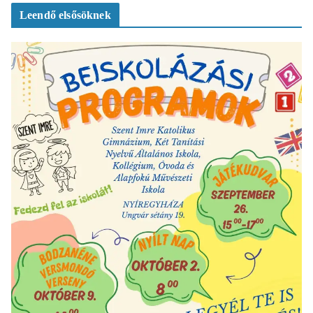
Leendő elsősöknek