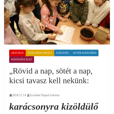
AKTUÁLIS
ÁLTALÁNOS ISKOLA
EGÉSZSÉG
EGYÉB KATEGÓRIA
KÖZÖSSÉGI ÉLET
„Rövid a nap, sötét a nap,
kicsi tavasz kell nekünk:
2024.12.14.
Ecsediné Hajnal Adrienn
karácsonyra kizöldülő