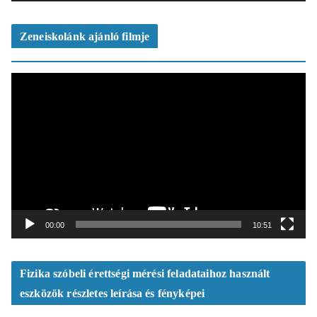
z
ó
Zeneiskolánk ajánló filmje
V
i
d
e
ó
l
e
j
á
t
00:00
10:51
s
z
ó
Fizika szóbeli érettségi mérési feladataihoz használt
eszközök részletes leírása és fényképei