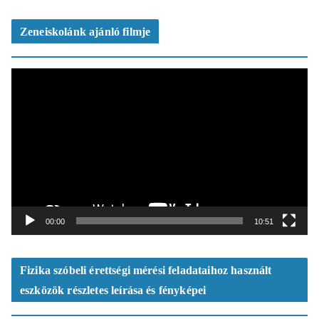
z
ó
Zeneiskolánk ajánló filmje
V
i
d
e
ó
l
e
j
á
t
00:00
10:51
s
z
ó
Fizika szóbeli érettségi mérési feladataihoz használt
eszközök részletes leírása és fényképei