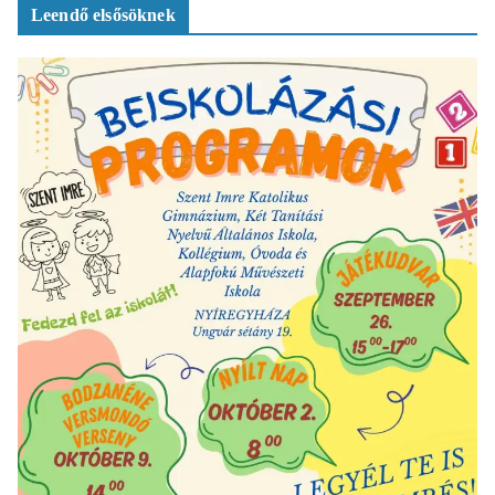
Leendő elsősöknek