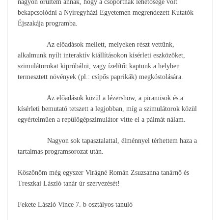
nagyon örültem annak, hogy a csoportnak lehetősége volt
bekapcsolódni a Nyíregyházi Egyetemen megrendezett Kutatók
Éjszakája programba.
Az előadások mellett, melyeken részt vettünk,
alkalmunk nyílt interaktív kiállításokon kísérleti eszközöket,
szimulátorokat kipróbálni, vagy ízelítőt kaptunk a helyben
termesztett növények (pl.: csípős paprikák) megkóstolására.
Az előadások közül a lézershow, a piramisok és a
kísérleti bemutató tetszett a legjobban, míg a szimulátorok közül
egyértelműen a repülőgépszimulátor vitte el a pálmát nálam.
Nagyon sok tapasztalattal, élménnyel térhettem haza a
tartalmas programsorozat után.
Köszönöm még egyszer Virágné Román Zsuzsanna tanárnő és
Treszkai László tanár úr szervezését!
Fekete László Vince 7. b osztályos tanuló