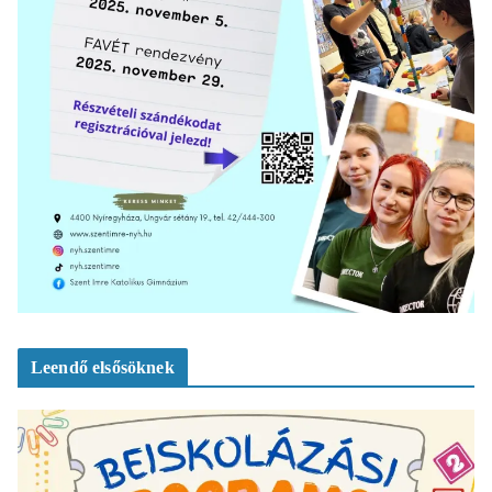
Leendő elsősöknek