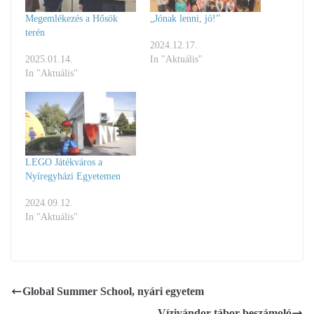
Megemlékezés a Hősök
„Jónak lenni, jó!”
terén
2024.12.17.
2025.01.14.
In "Aktuális"
In "Aktuális"
LEGO Játékváros a
Nyíregyházi Egyetemen
2024.09.12.
In "Aktuális"
Global Summer School, nyári egyetem
Vízivándor tábor beszámoló