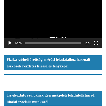
d
e
ó
l
e
j
á
t
00:00
10:51
s
z
ó
Fizika szóbeli érettségi mérési feladataihoz használt
eszközök részletes leírása és fényképei
Tájékoztató szülőknek gyermekjóléti feladatellátásról,
iskolai szociális munkáról