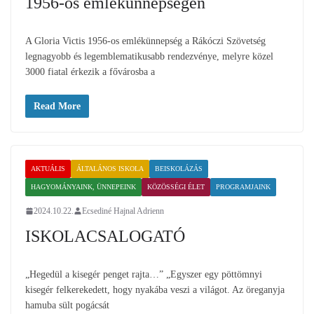
1956-os emlékünnepségen
A Gloria Victis 1956-os emlékünnepség a Rákóczi Szövetség
legnagyobb és legemblematikusabb rendezvénye, melyre közel
3000 fiatal érkezik a fővárosba a
Read More
AKTUÁLIS
ÁLTALÁNOS ISKOLA
BEISKOLÁZÁS
HAGYOMÁNYAINK, ÜNNEPEINK
KÖZÖSSÉGI ÉLET
PROGRAMJAINK
2024.10.22.
Ecsediné Hajnal Adrienn
ISKOLACSALOGATÓ
„Hegedül a kisegér penget rajta…” „Egyszer egy pöttömnyi
kisegér felkerekedett, hogy nyakába veszi a világot. Az öreganyja
hamuba sült pogácsát