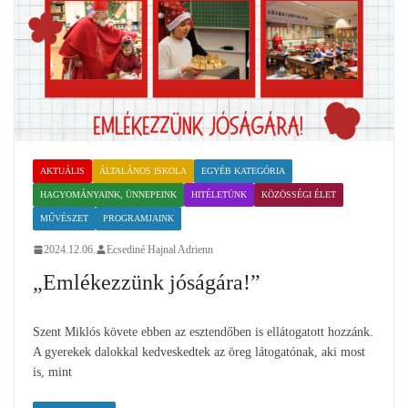
AKTUÁLIS
ÁLTALÁNOS ISKOLA
EGYÉB KATEGÓRIA
HAGYOMÁNYAINK, ÜNNEPEINK
HITÉLETÜNK
KÖZÖSSÉGI ÉLET
MŰVÉSZET
PROGRAMJAINK
2024.12.06.
Ecsediné Hajnal Adrienn
„Emlékezzünk jóságára!”
Szent Miklós követe ebben az esztendőben is ellátogatott hozzánk.
A gyerekek dalokkal kedveskedtek az öreg látogatónak, aki most
is, mint