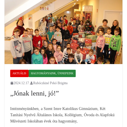
AKTUÁLIS
HAGYOMÁNYAINK, ÜNNEPEINK
2024.12.17.
Rubóczkiné Pekó Brigitta
„Jónak lenni, jó!”
Intézményünkben, a Szent Imre Katolikus Gimnázium, Két
Tanítási Nyelvű Általános Iskola, Kollégium, Óvoda és Alapfokú
Művészeti Iskolában évek óta hagyomány,