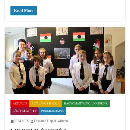
Read More
AKTUÁLIS
ÁLTALÁNOS ISKOLA
HAGYOMÁNYAINK, ÜNNEPEINK
KÖZÖSSÉGI ÉLET
PROGRAMJAINK
2024.10.22.
Ecsediné Hajnal Adrienn