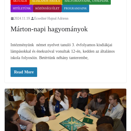
AKTUÁLIS
ÁLTALÁNOS ISKOLA
HAGYOMÁNYAINK, ÜNNEPEINK
HITÉLETÜNK
KÖZÖSSÉGI ÉLET
PROGRAMJAINK
2024.11.19.
Ecsediné Hajnal Adrienn
Márton-napi hagyományok
Intézményünk német nyelvet tanuló 3. évfolyamos kisdiákjai
lámpásokkal és énekszóval vonultak 12-én, kedden az általános
iskola folyosóin. Betértünk néhány tanterembe,
Read More