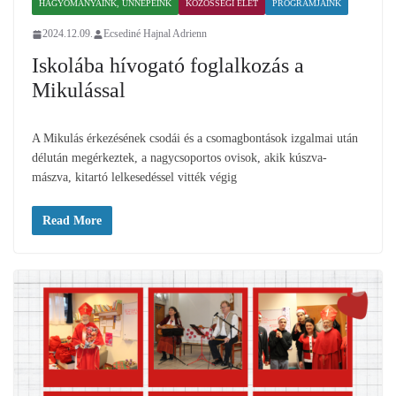
HAGYOMÁNYAINK, ÜNNEPEINK
KÖZÖSSÉGI ÉLET
PROGRAMJAINK
2024.12.09.
Ecsediné Hajnal Adrienn
Iskolába hívogató foglalkozás a
Mikulással
A Mikulás érkezésének csodái és a csomagbontások izgalmai után
délután megérkeztek, a nagycsoportos ovisok, akik kúszva-
mászva, kitartó lelkesedéssel vitték végig
Read More