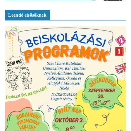
Leendő elsősöknek