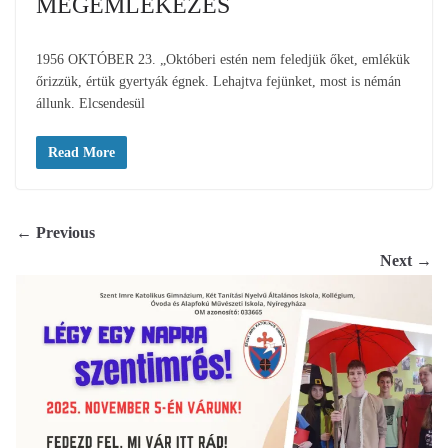
MEGEMLÉKEZÉS
1956 OKTÓBER 23. „Októberi estén nem feledjük őket, emlékük
őrizzük, értük gyertyák égnek. Lehajtva fejünket, most is némán
állunk. Elcsendesül
Read More
← Previous
Next →