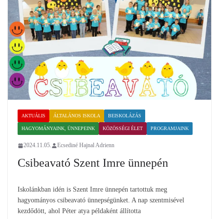
AKTUÁLIS
ÁLTALÁNOS ISKOLA
BEISKOLÁZÁS
HAGYOMÁNYAINK, ÜNNEPEINK
KÖZÖSSÉGI ÉLET
PROGRAMJAINK
2024.11.05.
Ecsediné Hajnal Adrienn
Csibeavató Szent Imre ünnepén
Iskolánkban idén is Szent Imre ünnepén tartottuk meg
hagyományos csibeavató ünnepségünket. A nap szentmisével
kezdődött, ahol Péter atya példaként állította