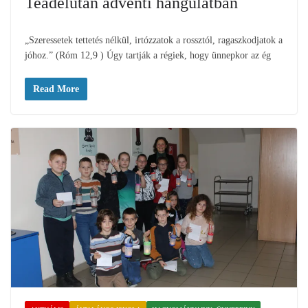
Teadélután adventi hangulatban
„Szeressetek tettetés nélkül, irtózzatok a rossztól, ragaszkodjatok a
jóhoz.” (Róm 12,9 ) Úgy tartják a régiek, hogy ünnepkor az ég
Read More