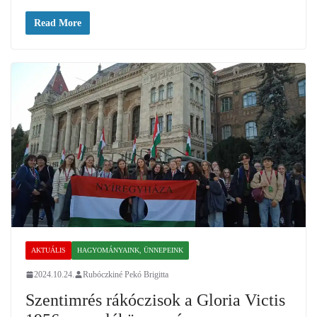
Read More
AKTUÁLIS
HAGYOMÁNYAINK, ÜNNEPEINK
2024.10.24.
Rubóczkiné Pekó Brigitta
Szentimrés rákóczisok a Gloria Victis