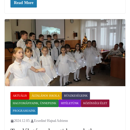
Read More
AKTUÁLIS
ÁLTALÁNOS ISKOLA
BÜSZKESÉGEINK
HAGYOMÁNYAINK, ÜNNEPEINK
HITÉLETÜNK
KÖZÖSSÉGI ÉLET
PROGRAMJAINK
2024.12.05.
Ecsediné Hajnal Adrienn