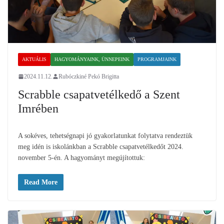
AKTUÁLIS
HAGYOMÁNYAINK, ÜNNEPEINK
PROGRAMJAINK
2024.11.12.
Rubóczkiné Pekó Brigitta
Scrabble csapatvetélkedő a Szent
Imrében
A sokéves, tehetségnapi jó gyakorlatunkat folytatva rendeztük
meg idén is iskolánkban a Scrabble csapatvetélkedőt 2024.
november 5-én. A hagyományt megújítottuk:
Read More