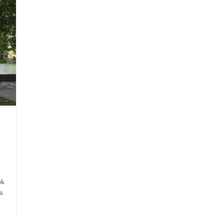
ok
a.