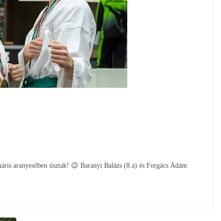
 máris aranyesőben úsztak! 😉 Baranyi Balázs (8.a) és Forgács Ádám