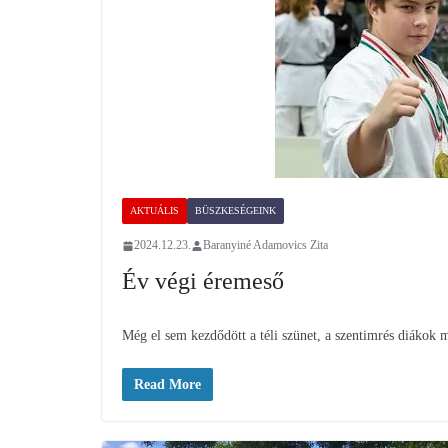
AKTUÁLIS
BÜSZKESÉGEINK
2024.12.23.
Baranyiné Adamovics Zita
Év végi éremeső
Még el sem kezdődött a téli szünet, a szentimrés diákok
Read More