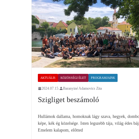
AKTUÁLIS
KÖZÖSSÉGI ÉLET
PROGRAMJAINK
2024.07.15.
Baranyiné Adamovics Zita
Szigliget beszámoló
Hullámok dallama, homoknak lágy szava, hegyek, domb
képe, kék ég közelsége. Isten legszebb tája, világ édes báj
Emelem kalapom, előtted