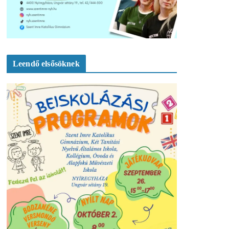
Leendő elsősöknek