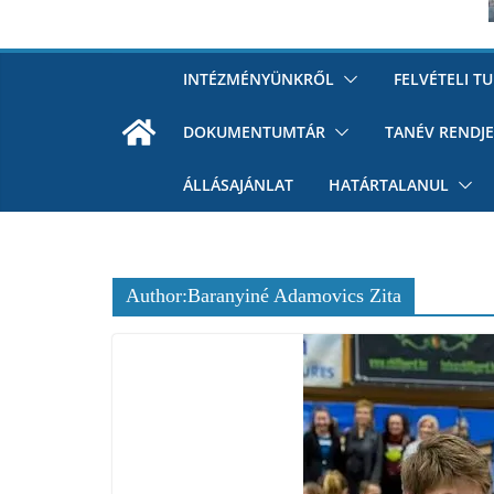
INTÉZMÉNYÜNKRŐL
FELVÉTELI T
DOKUMENTUMTÁR
TANÉV RENDJE
ÁLLÁSAJÁNLAT
HATÁRTALANUL
Author:
Baranyiné Adamovics Zita