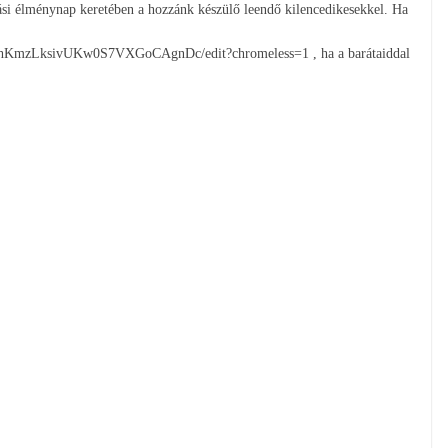
zási élménynap keretében a hozzánk készülő leendő kilencedikesekkel. Ha
_hKmzLksivUKw0S7VXGoCAgnDc/edit?chromeless=1 , ha a barátaiddal