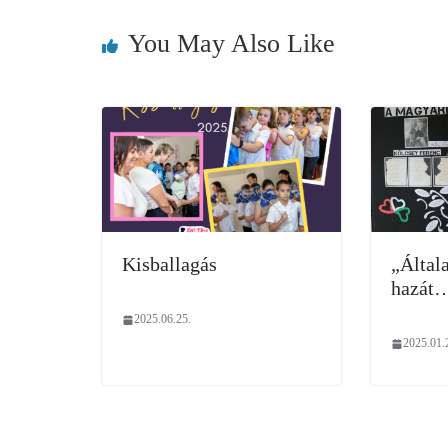
You May Also Like
Kisballagás
„Által
hazát
2025.06.25.
2025.01.