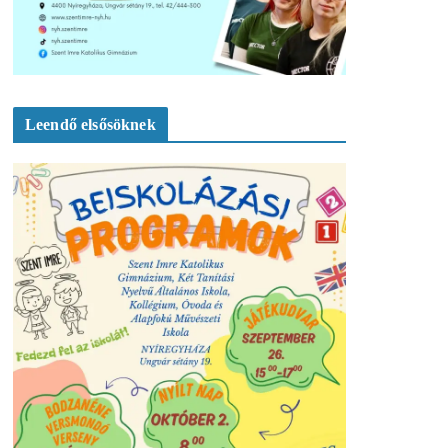
Leendő elsősöknek