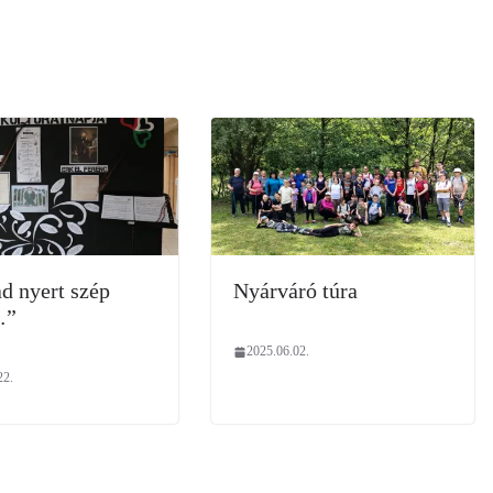
ad nyert szép
Nyárváró túra
…”
2025.06.02.
22.