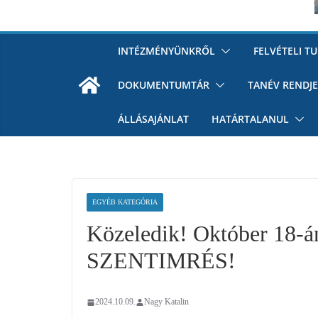
INTÉZMÉNYÜNKRŐL
FELVÉTELI T
DOKUMENTUMTÁR
TANÉV RENDJE
ÁLLÁSAJÁNLAT
HATÁRTALANUL
EGYÉB KATEGÓRIA
Közeledik! Október 1
SZENTIMRÉS!
2024.10.09.
Nagy Katalin