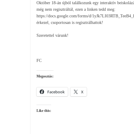
Október 18-án újból találkozunk egy interaktív beiskolá
még nem regisztráltál, ezen a linken tedd meg:
https://docs.google.com/forms/d/1yJk7LI03RTB_TeeB4
érkezel, csoportosan is regisztrálhattok!
Szeretettel várunk!
FC
Megosztás:
Facebook
X
Like this: