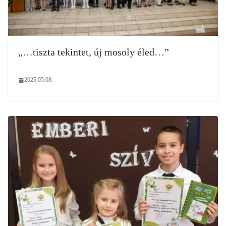
„…tiszta tekintet, új mosoly éled…”
2025.05.08.