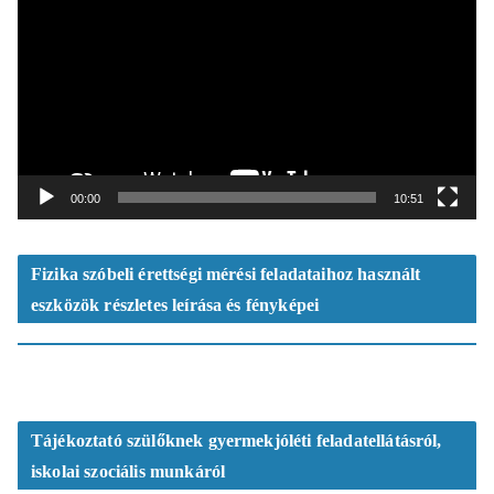
d
e
ó
l
e
j
á
t
00:00
10:51
s
z
ó
Fizika szóbeli érettségi mérési feladataihoz használt
eszközök részletes leírása és fényképei
Tájékoztató szülőknek gyermekjóléti feladatellátásról,
iskolai szociális munkáról