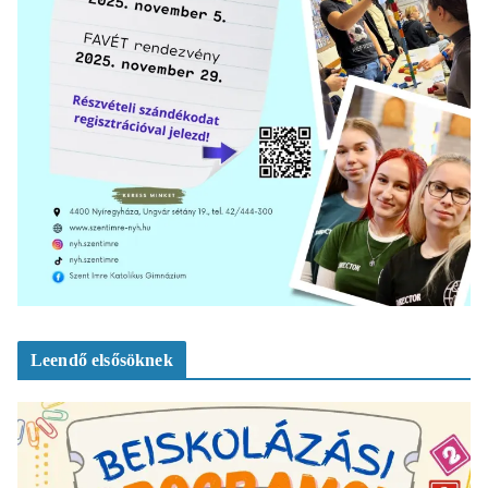
Leendő elsősöknek