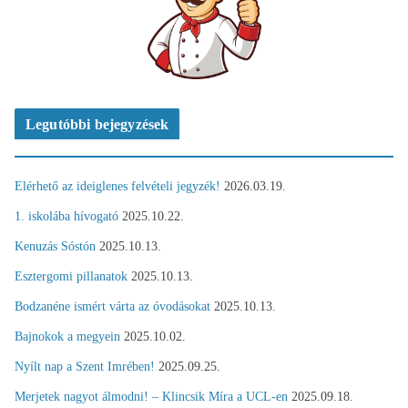
Legutóbbi bejegyzések
Elérhető az ideiglenes felvételi jegyzék!
2026.03.19.
1. iskolába hívogató
2025.10.22.
Kenuzás Sóstón
2025.10.13.
Esztergomi pillanatok
2025.10.13.
Bodzanéne ismért várta az óvodásokat
2025.10.13.
Bajnokok a megyein
2025.10.02.
Nyílt nap a Szent Imrében!
2025.09.25.
Merjetek nagyot álmodni! – Klincsik Míra a UCL-en
2025.09.18.