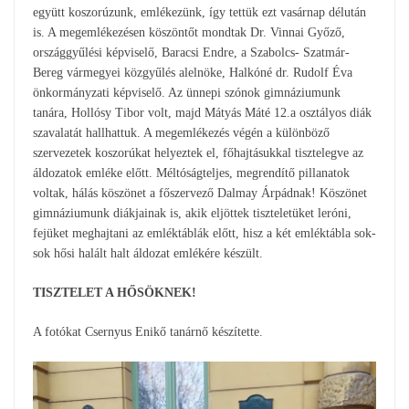
együtt koszorúzunk, emlékezünk, így tettük ezt vasárnap délután
is. A megemlékezésen köszöntőt mondtak Dr. Vinnai Győző,
országgyűlési képviselő, Baracsi Endre, a Szabolcs- Szatmár-
Bereg vármegyei közgyűlés alelnöke, Halkóné dr. Rudolf Éva
önkormányzati képviselő. Az ünnepi szónok gimnáziumunk
tanára, Hollósy Tibor volt, majd Mátyás Máté 12.a osztályos diák
szavalatát hallhattuk. A megemlékezés végén a különböző
szervezetek koszorúkat helyeztek el, főhajtásukkal tisztelegve az
áldozatok emléke előtt. Méltóságteljes, megrendítő pillanatok
voltak, hálás köszönet a főszervező Dalmay Árpádnak! Köszönet
gimnáziumunk diákjainak is, akik eljöttek tiszteletüket leróni,
fejüket meghajtani az emléktáblák előtt, hisz a két emléktábla sok-
sok hősi halált halt áldozat emlékére készült.
TISZTELET A HŐSÖKNEK!
A fotókat Csernyus Enikő tanárnő készítette.