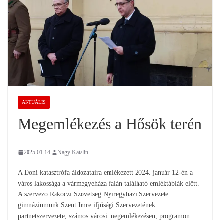
AKTUÁLIS
Megemlékezés a Hősök terén
2025.01.14.
Nagy Katalin
A Doni katasztrófa áldozataira emlékezett 2024. január 12-én a
város lakossága a vármegyeháza falán található emléktáblák előtt.
A szervező Rákóczi Szövetség Nyíregyházi Szervezete
gimnáziumunk Szent Imre ifjúsági Szervezetének
partnetszervezete, számos városi megemlékezésen, programon