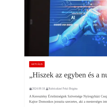
AKTUÁLIS
„Hiszek az egyben és a n
2024.09.18.
Rubóczkiné Pekó Brigitta
A Keresztény Értelmiségiek Szövetsége Nyíregyházi Csop
Kajtor Domonkos jezsuita szerzetes, aki a mesterséges inte