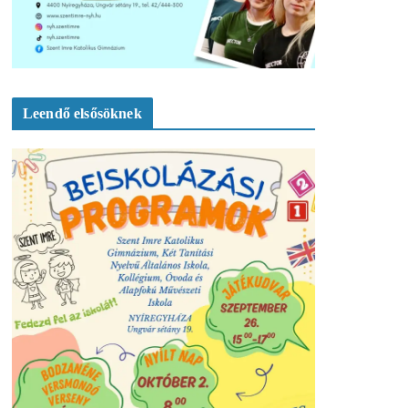
Leendő elsősöknek