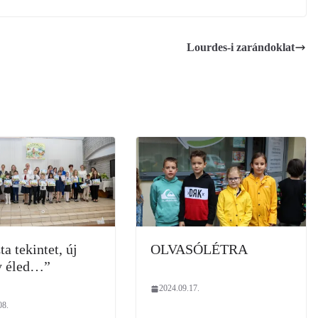
Lourdes-i zarándoklat
a tekintet, új
OLVASÓLÉTRA
y éled…”
2024.09.17.
08.