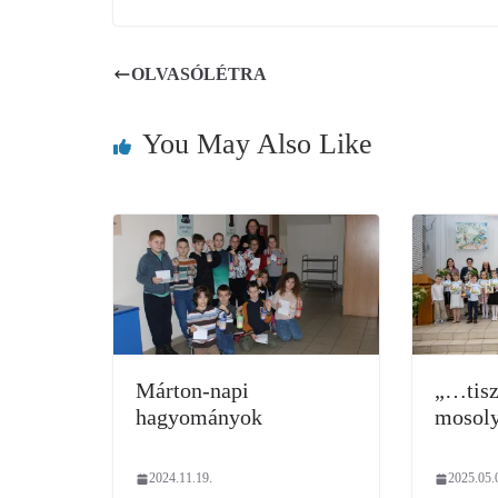
OLVASÓLÉTRA
You May Also Like
Márton-napi
„…tiszt
hagyományok
mosol
2024.11.19.
2025.05.