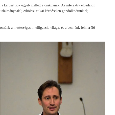
el a kérdést sok egyéb mellett a diákoknak. Az interaktív előadáson
 „találmánynak”; erkölcsi-etikai kérdéseken gondolkodtunk el;
ozzánk a mesterséges intelligencia világa, és a bennünk felmerülő