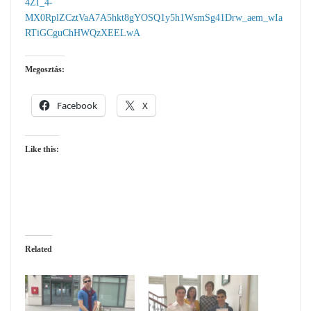
4ZI_4-
MX0RplZCztVaA7A5hkt8gYOSQ1y5h1WsmSg41Drw_aem_wIa
RTiGCguChHWQzXEELwA
Megosztás:
Facebook
X
Like this:
Related