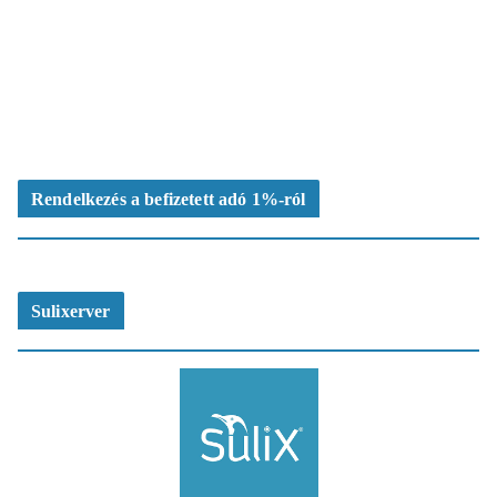
Rendelkezés a befizetett adó 1%-ról
Sulixerver