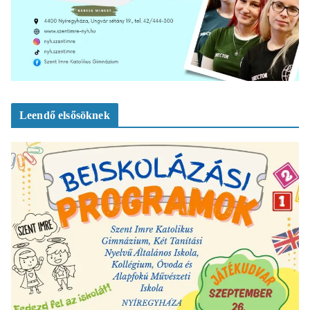
Leendő elsősöknek