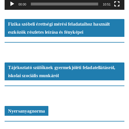
t
00:00
10:51
s
z
ó
Fizika szóbeli érettségi mérési feladataihoz használt
eszközök részletes leírása és fényképei
Tájékoztató szülőknek gyermekjóléti feladatellátásról,
iskolai szociális munkáról
Nyersanyagnorma