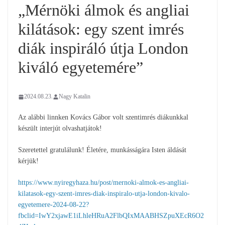
„Mérnöki álmok és angliai
kilátások: egy szent imrés
diák inspiráló útja London
kiváló egyetemére”
2024.08.23.
Nagy Katalin
Az alábbi linnken Kovács Gábor volt szentimrés diákunkkal
készült interjút olvashatjátok!
Szeretettel gratulálunk! Életére, munkásságára Isten áldását
kérjük!
https://www.nyiregyhaza.hu/post/mernoki-almok-es-angliai-
kilatasok-egy-szent-imres-diak-inspiralo-utja-london-kivalo-
egyetemere-2024-08-22?
fbclid=IwY2xjawE1iLhleHRuA2FlbQIxMAABHSZpuXEcR6O2