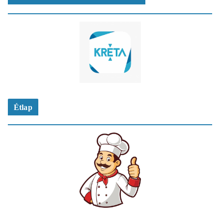
Étlap