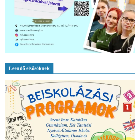
Leendő elsősöknek