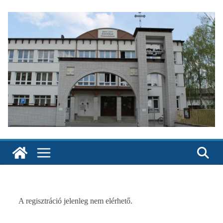
Skip
to
content
A regisztráció jelenleg nem elérhető.